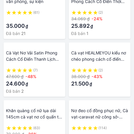
văn phòng, sự kiện
Phong Cách Cổ Điển Thời
Trang Cho Nam
(61)
(2)
·
34.069 ₫
-24%
35.000
25.892
₫
₫
Đã bán
21
Đã bán
1
Cà Vạt Nơ Vải Satin Phong
Cà vạt HEALMEYOU kiểu nơ
Cách Cổ Điển Thanh Lịch
chéo phong cách cổ điển
Cho Đồng Phục Học Sinh
thời trang
(7)
(2)
47.600 ₫
-48%
38.000 ₫
-43%
24.600
21.500
₫
₫
Đã bán
2
Khăn quàng cổ nữ lụa dài
Nơ đeo cổ đồng phục nữ, Cà
145cm cà vạt nơ cổ quấn túi
vạt-caravat nữ công sở-
dây nịt thắt eo KL6
woman tie
(63)
(114)