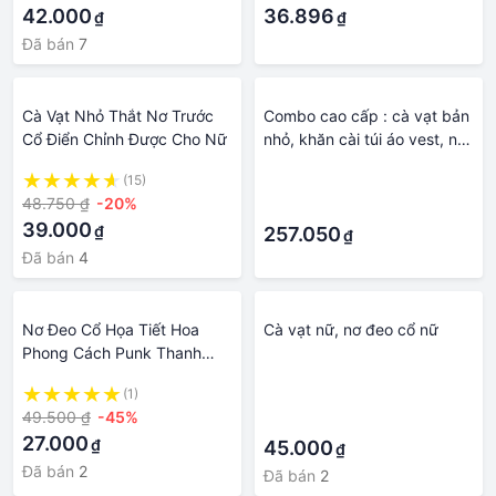
42.000
36.896
₫
₫
Đã bán
7
Cà Vạt Nhỏ Thắt Nơ Trước
Combo cao cấp : cà vạt bản
Cổ Điển Chỉnh Được Cho Nữ
nhỏ, khăn cài túi áo vest, nơ
đeo cổ
(15)
·
48.750 ₫
-20%
·
39.000
₫
257.050
₫
Đã bán
4
Nơ Đeo Cổ Họa Tiết Hoa
Cà vạt nữ, nơ đeo cổ nữ
Phong Cách Punk Thanh
Lịch Có Thể Điều Chỉnh Cho
(1)
·
Nữ|Lưới Trang Trí Hình Đôi
49.500 ₫
-45%
·
Cánh Độc Đáo|Cà Vạt Đồng
27.000
₫
Phục Họa Tiết Kẻ Sọc Xinh
45.000
₫
Xắn Cho Bé
Đã bán
2
Đã bán
2