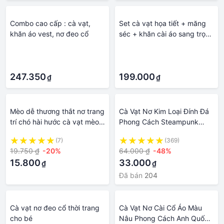
Combo cao cấp : cà vạt,
Set cà vạt họa tiết + măng
khăn áo vest, nơ đeo cổ
séc + khăn cài áo sang trọng
+ nơ đeo cổ nam họa tiết
·
·
gấm màu Giangpkc qtp004
·
·
247.350
199.000
₫
₫
Mèo dễ thương thắt nơ trang
Cà Vạt Nơ Kim Loại Đính Đá
trí chó hài hước cà vạt mèo
Phong Cách Steampunk
vòng cổ vòng cổ cho chó
Gothic Cổ Điển Sang Trọng
(7)
(369)
nhỏ có chuông cho chó con
Có Thể Điều Chỉnh Cho Nam
19.750 ₫
-20%
64.000 ₫
-48%
mèo phụ kiện vật nuôi có thể
Và Nữ
15.800
33.000
₫
₫
điều chỉnh cổ áo vật nuôi
Đã bán
204
Cà vạt nơ đeo cổ thời trang
Cà Vạt Nơ Cài Cổ Áo Màu
cho bé
Nâu Phong Cách Anh Quốc