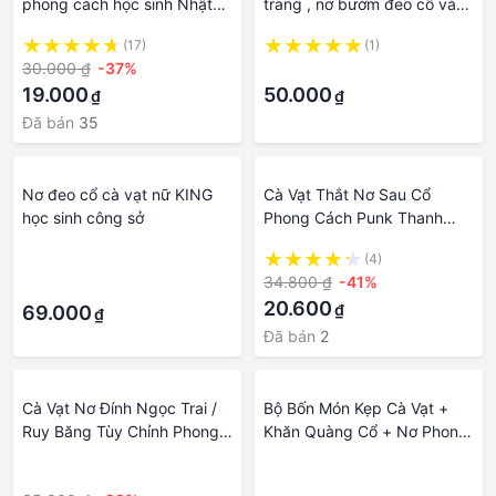
phong cách học sinh Nhật
trang , nơ bướm đeo cổ và
Bản, Thái Lan, Hàn Quốc
khăn tay cho bé trai ngôi sao
(17)
(1)
01
30.000 ₫
-37%
·
19.000
50.000
₫
₫
Đã bán
35
Nơ đeo cổ cà vạt nữ KING
Cà Vạt Thắt Nơ Sau Cổ
học sinh công sở
Phong Cách Punk Thanh
Lịch Cho Nữ 2Lilife|Phụ Kiện
·
(4)
Cà Vạt Caro / Đôi Cánh Thời
34.800 ₫
-41%
·
Trang Đường Phố Cá Tính
20.600
₫
69.000
Cho Bé
₫
Đã bán
2
Cà Vạt Nơ Đính Ngọc Trai /
Bộ Bốn Món Kẹp Cà Vạt +
Ruy Băng Tùy Chỉnh Phong
Khăn Quàng Cổ + Nơ Phong
Cách Cổ Điển Tùy Chỉnh 44
Cách Hàn Quốc Cho Chú Rể
·
·
Kiểu Cho Nam / Nữ