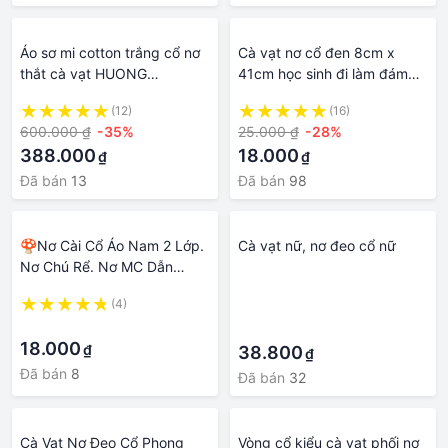
Áo sơ mi cotton trắng cổ nơ
Cà vạt nơ cổ đen 8cm x
thắt cà vạt HUONG
41cm học sinh đi làm đám
BOUTIQUE BSSM24
cưới có khóa kéo tiện dụng
(12)
(16)
600.000 ₫
-35%
25.000 ₫
-28%
388.000
18.000
₫
₫
Đã bán
13
Đã bán
98
🍄Nơ Cài Cổ Áo Nam 2 Lớp.
Cà vạt nữ, nơ đeo cổ nữ
Nơ Chú Rể. Nơ MC Dẫn
Chương Trình, Sự Kiện. Lơ
(4)
·
Vải Gấm. Cà Vạt Em Xi Phong
·
·
Cách Hàn Quốc
18.000
₫
38.800
₫
Đã bán
8
Đã bán
32
Cà Vạt Nơ Đeo Cổ Phong
Vòng cổ kiểu cà vạt phối nơ