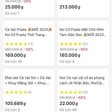
35.000 ₫
-29%
·
25.000
213.000
₫
₫
Đã bán
1
Cà Vạt Prada 🎉MỚI 2023🎉
Nơ Cổ Prada Mặt Chữ Hình
Nơ Cổ Prada Thời Trang
Tam Giác Đen 🎉MỚI 2023
Nam Nữ Công Sở Quảng
🎉 Cà Vạt Thắt Nơ Thời
(72)
(32)
Châu
Trang Nam Nữ Công Sở
250.000 ₫
-32%
300.000 ₫
-45%
Quảng Châu
169.000
165.000
₫
₫
Đã bán
18
Đã bán
4
Efan set Cà Vạt Nơ + Cà Vạt
Nơ/ Cà vạt cài cổ áo phong
+ Khuy Măng Sét + Khuy
cách JK Nhật Bản, Nơ/Cà
Măng Sét + Khăn Quàng Cổ
vạt đồng phục tổng hợp
(6)
(45)
Dệt jacquard Thời Trang Cao
nhiều mẫu
·
38.000 ₫
-42%
Cấp 13 Màu Chất Lượng Cao
105.689
22.000
₫
₫
Cho Nam
Đã bán
2
Đã bán
49