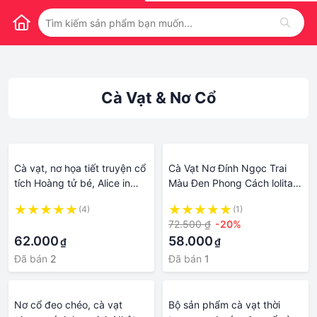
Cà Vạt & Nơ Cổ
Cà vạt, nơ họa tiết truyện cổ
Cà Vạt Nơ Đính Ngọc Trai
tích Hoàng tử bé, Alice in
Màu Đen Phong Cách lolita
Wonderland...
Cổ Điển Cho Nữ
(4)
(1)
·
72.500 ₫
-20%
62.000
58.000
₫
₫
Đã bán
2
Đã bán
1
Nơ cổ đeo chéo, cà vạt
Bộ sản phẩm cà vạt thời