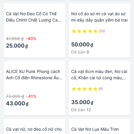
Cà Vạt Nơ Đeo Cổ Có Thể
Nơ cổ áo sơ mi cà vạt áo sơ
Điều Chỉnh Chất Lượng Cao
mi dây dây quần yếm bé trai
Cho Nam
·
(36)
·
41.858 ₫
-40%
50.000
₫
25.000
₫
Đã bán
9
ALICE XU Punk Phong cách
Cà vạt 6cm màu đen, Nơ cài
Anh Cổ điển Rhinestone Áo
cổ, Khăn cài túi cùng màu,
sơ mi Phụ Kiện Cà vạt cổ JK
cavat phong cách Hàn
·
(8)
Đôi cánh pha lê Cà Vạt dạo
Quốc, Cravat chú rể, dự tiệc
·
73.000 ₫
-41%
phố Hoa Dây Chuyền Tua
CBC-619
35.000
₫
Rua Cà Vạt Nam Cà vạt nơ
43.000
₫
cho nữ Cà vạt trẻ em
Đã bán
12
Cà vạt nữ, nơ đeo cổ nữ cho
Cà Vạt Nơ Lụa Màu Trơn