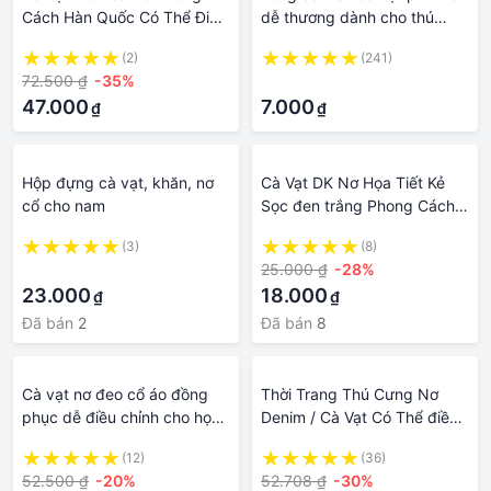
Cách Hàn Quốc Có Thể Điều
dễ thương dành cho thú
Chỉnh Cho Nam Nữ
cưng
(2)
(241)
72.500 ₫
-35%
·
47.000
7.000
₫
₫
Hộp đựng cà vạt, khăn, nơ
Cà Vạt DK Nơ Họa Tiết Kẻ
cổ cho nam
Sọc đen trắng Phong Cách
Preppy Cổ Điển Unisex nơ
(3)
(8)
cà vạt jk
·
25.000 ₫
-28%
23.000
18.000
₫
₫
Đã bán
2
Đã bán
8
Cà vạt nơ đeo cổ áo đồng
Thời Trang Thú Cưng Nơ
phục dễ điều chỉnh cho học
Denim / Cà Vạt Có Thể điều
sinh nam nữ
Chỉnh Cho Mèo Và Chó Phụ
(12)
(36)
Kiện Vòng Cổ Quý ông Làm
52.500 ₫
-20%
52.708 ₫
-30%
Bằng Tay