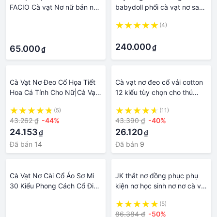
FACIO Cà vạt Nơ nữ bản nhỏ
babydoll phối cà vạt nơ sau
Màu đen dùng làm Đồng
cổ sành điệu - váy thủy thủ
·
(4)
phục, Công Sở, Văn phòng,
bé gái chất liệu thô mềm
·
·
Học sinh
sang chảnh
240.000
₫
65.000
₫
Cà Vạt Nơ Đeo Cổ Họa Tiết
Cà vạt nơ đeo cổ vải cotton
Hoa Cá Tính Cho Nữ|Cà Vạt
12 kiểu tùy chọn cho thú
Đính Cánh Thời Trang Đường
cưng
(5)
(11)
Phố Cá Tính|Cà Vạt Họa Tiết
43.262 ₫
-44%
43.390 ₫
-40%
Kẻ Sọc Caro Thời Trang Cho
24.153
26.120
₫
₫
Bé
Đã bán
14
Đã bán
9
Cà Vạt Nơ Cài Cổ Áo Sơ Mi
JK thắt nơ đồng phục phụ
30 Kiểu Phong Cách Cổ Điển
kiện nơ học sinh nơ nơ cà vạt
Cho Học Sinh
áo sơ mi cổ hoa JK4-37
·
(5)
86.384 ₫
-50%
·