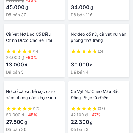
70.000 ₫
-36%
·
45.000
34.000
₫
₫
Đã bán
30
Đã bán
116
Cà Vạt Nơ Đeo Cổ Điều
Nơ đeo cổ nữ, cà vạt nữ văn
Chỉnh Được Cho Bé Trai
phòng thời trang
(14)
(24)
26.000 ₫
-50%
·
13.000
30.000
₫
₫
Đã bán
51
Đã bán
4
Nơ cổ cà vạt kẻ sọc caro
Cà Vạt Nơ Chéo Màu Sắc
xám phong cách học sinh
Đồng Phục Cổ Điển
nhật bản cá tính năng động
(17)
(33)
50.000 ₫
-45%
42.100 ₫
-47%
27.500
22.300
₫
₫
Đã bán
36
Đã bán
3