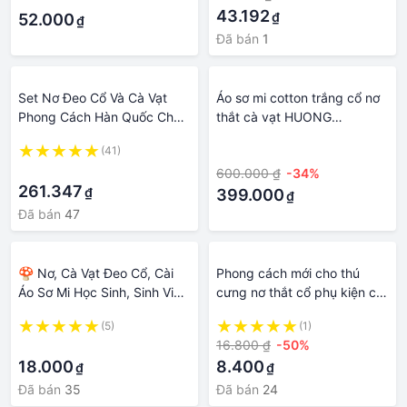
43.192
₫
52.000
₫
Đã bán
1
Set Nơ Đeo Cổ Và Cà Vạt
Áo sơ mi cotton trắng cổ nơ
Phong Cách Hàn Quốc Cho
thắt cà vạt HUONG
Nam
BOUTIQUE - BSSM24
(41)
·
·
600.000 ₫
-34%
261.347
₫
399.000
₫
Đã bán
47
🍄 Nơ, Cà Vạt Đeo Cổ, Cài
Phong cách mới cho thú
Áo Sơ Mi Học Sinh, Sinh Viên
cưng nơ thắt cổ phụ kiện cổ
Nữ. Phong Cách Hàn Quốc,
áo kẻ sọc nơ thắt lưng cho
(5)
(1)
Nhật Bản Siêu Cute, Dễ
chó bướm 9 màu cho mèo
·
16.800 ₫
-50%
Thương
cà vạt phụ kiện cho thú
18.000
8.400
₫
₫
cưng vòng cổ cho chó phụ
kiện cho thú cưng
Đã bán
35
Đã bán
24