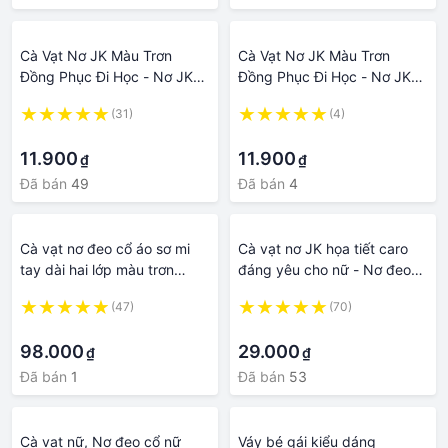
Cà Vạt Nơ JK Màu Trơn
Cà Vạt Nơ JK Màu Trơn
Đồng Phục Đi Học - Nơ JK
Đồng Phục Đi Học - Nơ JK
đeo cổ áo phong cách nữ
đeo cổ áo phong cách nữ
(31)
(4)
sinh Nhật Bản
sinh Nhật Bản Fxanime
·
·
11.900
11.900
₫
₫
Đã bán
49
Đã bán
4
Cà vạt nơ đeo cổ áo sơ mi
Cà vạt nơ JK họa tiết caro
tay dài hai lớp màu trơn
đáng yêu cho nữ - Nơ đeo
dành cho nữ
cổ Jk kẻ phong cách nữ sinh
(47)
(70)
Nhật bản
·
·
98.000
29.000
₫
₫
Đã bán
1
Đã bán
53
Cà vạt nữ, Nơ đeo cổ nữ
Váy bé gái kiểu dáng