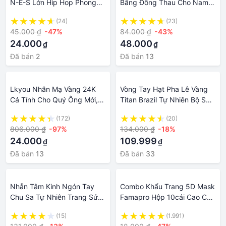
N-E-S Lớn Hip Hop Phong
Bằng Đồng Thau Cho Nam
Cách Châu Âu Và Mỹ Thời
Nữ Vòng Tay, Vòng Tay Quà
(24)
(23)
Trang Cho Nam, Trang Sức
Tặng Trang Sức Ngày Lễ
45.000 ₫
-47%
84.000 ₫
-43%
Nhẫn Đá Zircon Màu Cổ Điển
Tình Nhân
24.000
48.000
₫
₫
Mới Cho Nam
Đã bán
2
Đã bán
13
Lkyou Nhẫn Mạ Vàng 24K
Vòng Tay Hạt Pha Lê Vàng
Cá Tính Cho Quý Ông Mới,
Titan Brazil Tự Nhiên Bộ Sưu
Nhẫn Đá Zircon Kim Cương
Tập Chữa Bệnh Thạch Anh
(172)
(20)
Độc Đoán Cho Nam Trang
Hạt Pha Lê Màu Vàng Vòng
806.000 ₫
-97%
134.000 ₫
-18%
Sức Nhẫn
Tay Trang Sức Hạt May Mắn
24.000
109.999
₫
₫
Cho Nam Và Nữ Vòng Tròn
Đơn Pha Lê Cho Tóc, Vòng
Đã bán
13
Đã bán
33
Tay May Mắn Cho Nam
Nhẫn Tâm Kinh Ngón Tay
Combo Khẩu Trang 5D Mask
Chu Sa Tự Nhiên Trang Sức
Famapro Hộp 10cái Cao Cấp
Kim An Sa Ngón Tay Nam
,Bảo vệ sức khoẻ
(15)
(1.991)
Nữ Ych Vòng Lục Tự Chân