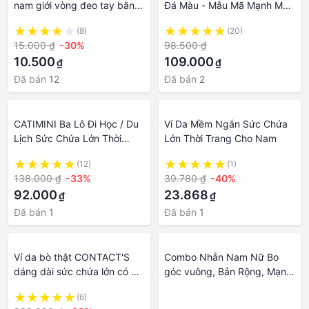
nam giới vòng đeo tay bằng
Đá Màu - Mẫu Mã Mạnh Mẹ -
thép không gỉ liên kết chuỗi
Tặng Kèm Hộp Trang Sức
(8)
(20)
cuba màu bạc vòng tay cho
15.000 ₫
-30%
98.500 ₫
nữ trang sức quà tặng mùa
10.500
109.000
₫
₫
hè 6mm / 7mm / 8mm
Đã bán
12
Đã bán
2
CATIMINI Ba Lô Đi Học / Du
Ví Da Mềm Ngắn Sức Chứa
Lịch Sức Chứa Lớn Thời
Lớn Thời Trang Cho Nam
Trang Cho Nam Và Nữ
(12)
(1)
138.000 ₫
-33%
39.780 ₫
-40%
92.000
23.868
₫
₫
Đã bán
1
Đã bán
1
Ví da bò thật CONTACT'S
Combo Nhẫn Nam Nữ Bo
dáng dài sức chứa lớn có ba
góc vuông, Bản Rộng, Mạnh
ngăn đựng thẻ và khóa kéo
mẽ, cá tính, Phong cách,
(6)
·
thời trang cho nam
Chất liệu hợp kim Titanium,