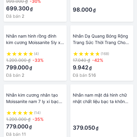
999.000 ₫
-30%
·
bản rộng 8li, Kèm túi Nhung
699.300
₫
đựng trang sức.
98.000
₫
Đã bán
2
Nhẫn nam hình rồng đính
Nhẫn Dạ Quang Bóng Rộng
kim cương Moissanite 5ly xi
Trang Sức Thời Trang Cho
bạch kim, kiểm định GRA
Nam Tại Nhà
(4)
(168)
sang trọng NNAM0037 -
1.200.000 ₫
-33%
17.040 ₫
-42%
Trang Sức TNJ
799.000
9.942
₫
₫
Đã bán
2
Đã bán
516
Nhẫn kim cương nhân tạo
Nhẫn nam mặt đá hình chữ
Moissanite nam 7 ly xi bạch
nhật chất liệu bạc ta không
kim kiểm định GRA đá xanh
xi mạ trang sức Bạc Quang
(14)
·
lá cá tính NNAM0030 -
Thản - QTNA26
1.200.000 ₫
-35%
·
Trang Sức TNJ
779.000
₫
379.050
₫
Đã bán
11