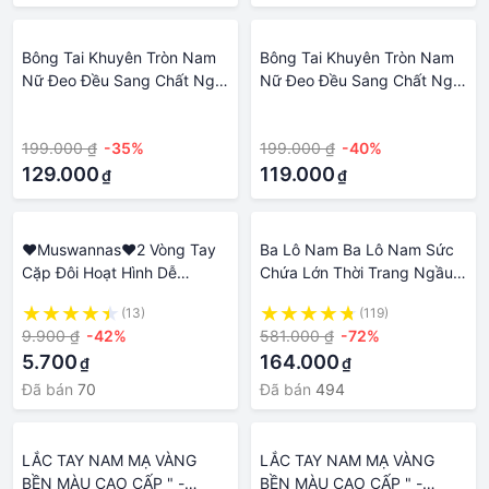
Bông Tai Khuyên Tròn Nam
Bông Tai Khuyên Tròn Nam
Nữ Đeo Đều Sang Chất Ngất
Nữ Đeo Đều Sang Chất Ngất
- Phủ 6 Lớp Bền Màu Tôn Da
- Phủ 6 Lớp Bền Màu Tôn Da
·
·
- HB0305329 - Dùng Làm
- HB0305330 - Dùng Làm
199.000 ₫
-35%
199.000 ₫
-40%
Trang Sức Phối Đồ Cho Nam
Trang Sức Phối Đồ Cho Nam
Cực Chất
129.000
Cực Chất
119.000
₫
₫
♥Muswannas♥2 Vòng Tay
Ba Lô Nam Ba Lô Nam Sức
Cặp Đôi Hoạt Hình Dễ
Chứa Lớn Thời Trang Ngầu
Thương Cái/bộ Quà Tặng
Sành Điệu Ins Cặp Sách Học
(13)
(119)
Nam Châm Bùa Tình Bạn
Sinh Trung Học Cá Tính Trào
9.900 ₫
-42%
581.000 ₫
-72%
Dây Co Giãn Trang Sức Cho
Lưu Nam Sinh Viên
5.700
164.000
₫
₫
Những Người Bạn Thân
Nhất
Đã bán
70
Đã bán
494
LẮC TAY NAM MẠ VÀNG
LẮC TAY NAM MẠ VÀNG
BỀN MÀU CAO CẤP " -
BỀN MÀU CAO CẤP " -