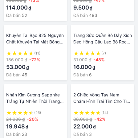
131.000 ₫
-13%
18.000 ₫
-47%
Ngôn Năm Trâu Bản Mệnh
114.000
9.500
₫
₫
Đã bán
52
Đã bán
493
Khuyên Tai Bạc 925 Nguyên
Trang Sức Quần Bò Dây Xích
Chất Khuyên Tai Mặt Bóng
Đeo Hông Câu Lạc Bộ Rock
Nam Nữ Khí Chất Thời Trang
Đa Năng Cá Tính Cho Nam
(11)
(7)
Hàn Quốc Hoa Tai Thả Bông
Và Nữ Chuỗi/YIDA
186.000 ₫
-72%
31.000 ₫
-48%
Tai Vòng Tai Trang Sức Tai
53.000
16.000
₫
₫
Chống Dị Ứng
Đã bán
45
Đã bán
6
Nhẫn Kim Cương Sapphire
2 Chiếc Vòng Tay Nam
Trắng Tự Nhiên Thời Trang
Châm Hình Trái Tim Cho Tình
Nam Thịnh Hành Nhẫn Nam
Nhân Vòng Tay Cặp Đôi
(26)
(14)
Phụ Kiện Phong Cách Gothic
Khóa Cánh Thiên Thần Bằng
24.936 ₫
-20%
38.000 ₫
-42%
Trang Sức Nam
Thép Không Gỉ Charm Hình
19.948
22.000
₫
₫
Trái Tim Quà Tặng Trang
Sức Tình Bạn
Đã bán
23
Đã bán
3