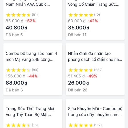
Nam Nhẫn AAA Cubic
Vòng Cổ Chian Trang Sức
Zirconia Màu Bạc Trang Sức
Thời Trang 60Cm
(81)
(12)
Nam
85.000 ₫
-52%
60.000 ₫
-42%
40.800
35.000
₫
₫
Đã bán
5
Đã bán
11
Combo bộ trang sức nam 4
Nhẫn đính đá nhân tạo
món Mạ vàng 24k công
phong cách cổ điển cho nam
nghệ ITALY
nhẫn đeo tay trang sức họa
(80)
(232)
tiết chạm khắc phù hợp làm
156.000 ₫
-44%
51.405 ₫
-49%
quà tặng/ đi tiệc - INTL
88.000
26.000
₫
₫
Đã bán
3
Đã bán
26
Trang Sức Thời Trang Mới
Siêu Khuyến Mãi - Combo bộ
Vòng Tay Toàn Bộ Mặt
trang sức dây chuyền nam
10Mm Bằng Bạc Thật 925
+Lắc tay nam 9 cây mạ
(15)
(117)
Quà Tặng Cho Nam Nữ
vàng 24k cực Cool Ngầu