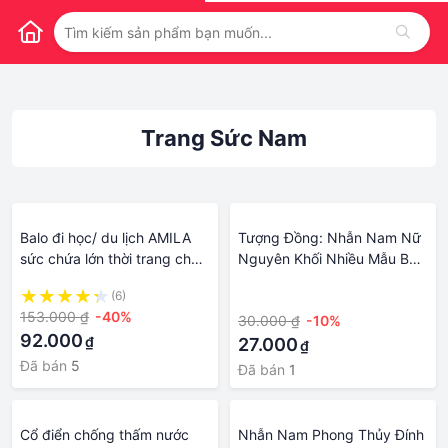
Trang Sức Nam
Balo đi học/ du lịch AMILA
Tượng Đồng: Nhẫn Nam Nữ
sức chứa lớn thời trang cho
Nguyên Khối Nhiều Mẫu Bao
nam và nữ
Chất - Vật Phẩm Trang Sức
(6)
·
Phong Thủy
153.000 ₫
-40%
30.000 ₫
-10%
92.000
₫
27.000
₫
Đã bán
5
Đã bán
1
Cổ điển chống thấm nước
Nhẫn Nam Phong Thủy Đính