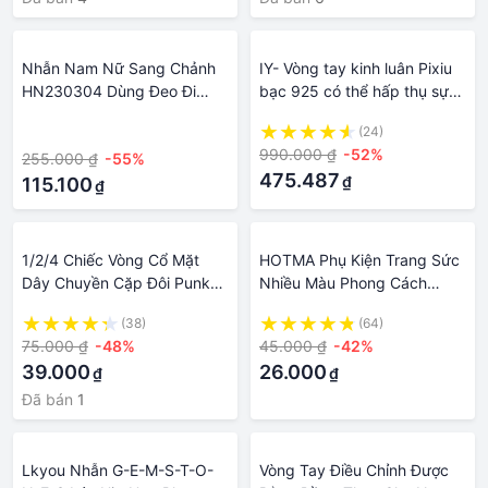
Nhẫn Nam Nữ Sang Chảnh
IY- Vòng tay kinh luân Pixiu
HN230304 Dùng Đeo Đi
bạc 925 có thể hấp thụ sự
Tiệc Tỏa Sáng Lên Hình Xinh
giàu có cho nam giới và phụ
·
(24)
Xắn, Bền Màu, Không Ngứa
nữ chuyển hạt trang sức bùa
990.000 ₫
-52%
255.000 ₫
-55%
- Queen Jewelry Trang Sức
hộ mệnh
475.487
₫
Nữ Đẹp Giá Rẻ
115.100
₫
1/2/4 Chiếc Vòng Cổ Mặt
HOTMA Phụ Kiện Trang Sức
Dây Chuyền Cặp Đôi Punk
Nhiều Màu Phong Cách
Vòng Tay, Chuỗi Móc Nam
Sành Điệu Cá Tính Cho Nữ,
(38)
(64)
Châm Ghép Đôi Tình Yêu Vô
Vòng Cổ Phi Hành Gia Không
75.000 ₫
-48%
45.000 ₫
-42%
Hạn Phi Hành Gia Dây
Gian Cho Nam Dây Chuyền
39.000
26.000
₫
₫
Chuyền Cho Nam Nữ Trang
Áo Len Hợp Kim
Sức Thời Trang
Đã bán
1
Lkyou Nhẫn G-E-M-S-T-O-
Vòng Tay Điều Chỉnh Được