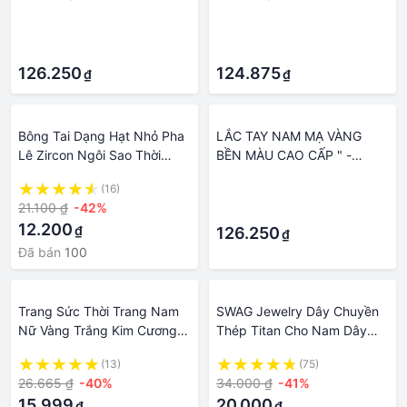
Trang Sức Rẻ BA
Trang Sức Đẹp Rẻ
·
·
·
·
126.250
124.875
₫
₫
Bông Tai Dạng Hạt Nhỏ Pha
LẮC TAY NAM MẠ VÀNG
Lê Zircon Ngôi Sao Thời
BỀN MÀU CAO CẤP " -
Trang Mới Màu Bạc Cho
Trang Sức Đẹp HM
(16)
·
Nam Nữ Trang Sức Cá Tính
21.100 ₫
-42%
·
Quà Tặng Tiệc Tùng
12.200
₫
126.250
₫
Đã bán
100
Trang Sức Thời Trang Nam
SWAG Jewelry Dây Chuyền
Nữ Vàng Trắng Kim Cương
Thép Titan Cho Nam Dây
Xanh Lá Sang Trọng Nhẫn
Chuyền Punk Cho Nam Dây
(13)
(75)
Cưới Bạc Thép Titan Pha Lê
Chuyền Mặt Chữ Thập Thẻ
26.665 ₫
-40%
34.000 ₫
-41%
Cincin
Tròn Dây Chuyền Nam Nữ
15.999
20.000
₫
₫
Quà Tặng Trang Sức