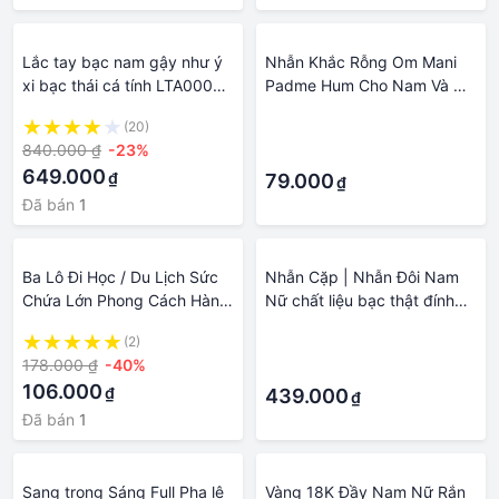
Lắc tay bạc nam gậy như ý
Nhẫn Khắc Rỗng Om Mani
xi bạc thái cá tính LTA0005
Padme Hum Cho Nam Và Nữ
Trang Sức TNJ
Chất Liệu Titan Cao Cấp Ko
(20)
·
Đen Ko Rỉ Sét - Trang sức Bé
840.000 ₫
-23%
·
Heo BHN1
649.000
₫
79.000
₫
Đã bán
1
Ba Lô Đi Học / Du Lịch Sức
Nhẫn Cặp | Nhẫn Đôi Nam
Chứa Lớn Phong Cách Hàn
Nữ chất liệu bạc thật đính
Quốc Thời Trang Cho Nam
đá cao cấp trang sức Bạc
(2)
·
Và Nữ
Quang Thản - QTND1
178.000 ₫
-40%
·
106.000
₫
439.000
₫
Đã bán
1
Sang trọng Sáng Full Pha lê
Vàng 18K Đầy Nam Nữ Rắn