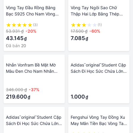
Vòng Tay Đầu Rồng Bằng
Vòng Tay Ngôi Sao Chữ
Bạc S925 Cho Nam Vòng
Thập Hai Lớp Bằng Thép
Tay Gothic Cổ Điển Vòng Tay
Titan Hip-Hop Trang Sức
(3)
(1)
Hợp Kim Mới Trang Sức Liên
Retro Gió Mát Thời Trang Xu
53.931 ₫
-20%
17.500 ₫
-60%
Kết Tay
Hướng Instagram Cho Nam
43.145
7.085
₫
₫
Nữ
Đã bán
20
Nhẫn Vonfram Bề Mặt Mờ
AdidasˉoriginalˉStudent Cặp
Màu Đen Cho Nam Nhẫn
Sách Đi Học Sức Chứa Lớn
Cưới Chú Rể Khắc Trang Sức
In Hình Thời Trang Túi Đưa
·
·
Nam Thường Ngày
Thư Du Lịch Nam Nữ Ba Lô
346.000 ₫
-37%
·
Nữ
219.600
1.000
₫
₫
AdidasˉoriginalˉStudent Cặp
Fengshui Vòng Tay Đồng Xu
Sách Đi Học Sức Chứa Lớn
May Mắn Tiền Bạc Vòng Tay
In Hình Thời Trang Túi Đưa
Chỉ Đỏ Trung Quốc Trang