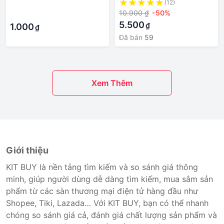
·
(12)
Thư Du Lịch Nam Nữ Ba Lô
Sức Bàn Tay Giàu Có Cho
10.900 ₫
-50%
·
Nữ
Nam Nữ
5.500
₫
1.000
₫
Đã bán
59
Xem Thêm
Giới thiệu
KIT BUY là nền tảng tìm kiếm và so sánh giá thông
minh, giúp người dùng dễ dàng tìm kiếm, mua sắm sản
phẩm từ các sàn thương mại điện tử hàng đầu như
Shopee, Tiki, Lazada… Với KIT BUY, bạn có thể nhanh
chóng so sánh giá cả, đánh giá chất lượng sản phẩm và