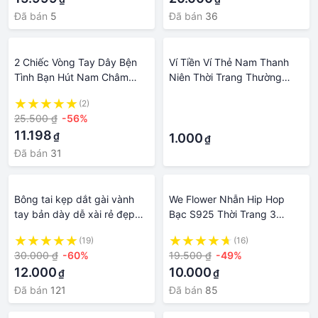
Đã bán
5
Đã bán
36
2 Chiếc Vòng Tay Dây Bện
Ví Tiền Ví Thẻ Nam Thanh
Tình Bạn Hút Nam Châm
Niên Thời Trang Thường
Tình Yêu Mặt Dây Chuyền
Ngày Thương Hiệu Sành
(2)
·
Trái Tim Khóa Chìa Khóa
Điệu Ví Nam Nhiều Chỗ
25.500 ₫
-56%
·
Vòng Tay Cặp Đôi Phụ Kiện
Đựng Thẻ Sức Chứa Lớn Ví
11.198
₫
Trang Sức Quyến Rũ
Da Mẫu Ngắn Màu Trơn
1.000
₫
Đã bán
31
Bông tai kẹp dắt gài vành
We Flower Nhẫn Hip Hop
tay bản dày dễ xài rẻ đẹp
Bạc S925 Thời Trang 3
khuyến mãi hot trend hàn
Cái/bộ Bộ Nhẫn Sang Trọng
(19)
(16)
quốc phụ kiện trang sức
Ngầu Phong Cách Punk Cho
30.000 ₫
-60%
19.500 ₫
-49%
dành cho unisex nam nữ
Nam Nữ Trang Sức Trang Trí
12.000
10.000
₫
₫
Ngón Tay
Đã bán
121
Đã bán
85