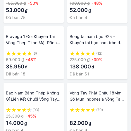
105.000 ₫
-50%
100.000 ₫
-48%
Unisex
Cho Dân chơi
53.000
52.000
₫
₫
Đã bán
75
Đã bán
4
Bravego 1 Đôi Khuyên Tai
Bông tai nam bạc 925 -
Vòng Thép Titan Mặt Rãnh
Khuyên tai bạc nam tròn đá
Mờ Phong Cách Punk Cho
đen BTA0006 - Trang Sức
(6)
(12)
Nam Bông Tai Thép Không
TNJ
69.000 ₫
-48%
225.000 ₫
-39%
Gỉ Mờ Thời Trang Cho Nữ,
35.950
138.000
₫
₫
Đồ Trang Sức
Đã bán
18
Đã bán
61
Bạc Nam Bằng Thép Không
Vòng Tay Phật Châu 18Mm
Gỉ Liên Kết Chuỗi Vòng Tay
Gỗ Mun Indonesia Vòng Tay
Dây Đeo Cổ Tay Dây Treo
Vòng Tay Gỗ Mun Tự Nhiên
(93)
(70)
Đồ Trang Sức Punk
Đồ Trang Sức Gỗ Đàn Hương
25.300 ₫
-45%
·
Mẫu Nam Nữ
14.000
82.000
₫
₫
Đã bán
4
Đã bán
6