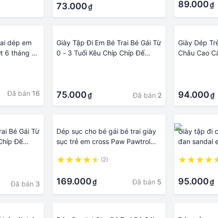
89.000
₫
73.000
₫
rai dép em
Giày Tập Đi Em Bé Trai Bé Gái Từ
Giày Dép T
t 6 tháng -
0 - 3 Tuổi Kêu Chíp Chíp Đế
Châu Cao Cấ
Mềm Chống Trơn Trượt Dép Tập
Kiểu Dáng T
·
·
Đi Phong Cách Hàn Quốc G51
An Toàn, Mề
·
·
Đã bán
16
75.000
94.000
Đã bán
2
₫
₫
rai Bé Gái Từ
Dép sục cho bé gái bé trai giày
Giày tập đi 
 Chíp Đế
sục trẻ em cross Paw Pawtrol
đan sandal e
ượt Dép Tập
đội chó cứu hộ siêu nhẹ 1 tuổi 6
2 tuổi có còi
(2)
 Quốc G75
tuổi
·
·
169.000
95.000
Đã bán
5
₫
₫
Đã bán
3