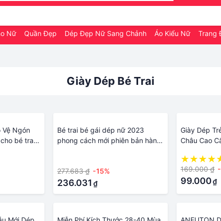
ho Nữ
Quần Đẹp
Dép Đẹp Nữ Sang Chảnh
Áo Kiểu Nữ
Trang 
Giày Dép Bé Trai
o Vệ Ngón
Bé trai bé gái dép nữ 2023
Giày Dép T
cho bé trai
phong cách mới phiên bản hàn
Châu Cao Cấ
quốc 3-6 tuổi bé gái dép bé trai
Mẫu Mới 20
·
giày đi biển đế mềm mặc bên
Cao Cấp
169.000 ₫
277.683 ₫
-15%
ngoài
99.000
₫
236.031
₫
ẫu Mới Dép
Miễn Phí Kích Thước 28-40 Mùa
ANFUTON Dé