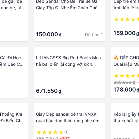
 bé gái, bé
Dép Sandal Cho Bé Trai Bé Gái,
Dép trẻ em 
m cho bé, tập
Giày Tập Đi Nhẹ Êm Chân Chống
trai dép lê 
hong cách
Trơn Trượt
1 tuổi - 5 t
·
mỳ hở mũi 
·
·
159.000
₫
150.000
Đã bán
1
₫
Gái Đi Học
LILIANGSSS Big Red Boots Mùa
🔥 DÉP CHO
 Mềm Dẻo Cho
hè bãi biển lội cộng với kích
Quai Hậu M
thước đôi dép ngoài trời trung
Thời Trang C
·
bình lớn bé trai nữ giày Big Head
5-12 Tuổi 
235.000 ₫
·
Boots
178.600
671.550
₫
 Thoáng Khí
Giày Dép sandal bé trai VNXK
Kéo lại giày
Đi Biển Cho
quai hậu dán thời trang nhẹ êm
thực chất l
ổi dép em bé
cho trẻ em 3 - 12 tuổi đi học đi
nước trẻ em 
(1)
·
iày sandal
biển Ub41 chính hãng Urban
thoải mái
385.000 ₫
-19%