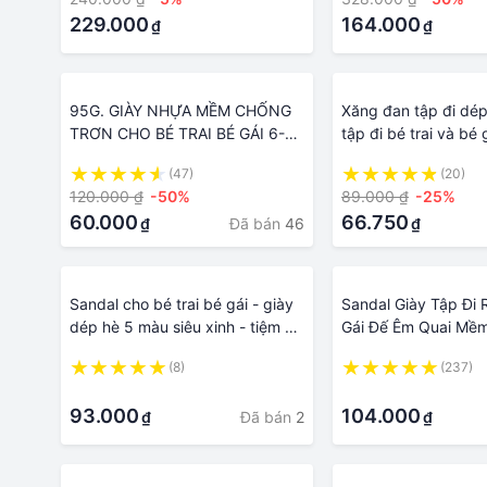
bé trai gái dép sand
229.000
164.000
₫
₫
95G. GIÀY NHỰA MỀM CHỐNG
Xăng đan tập đi dép
TRƠN CHO BÉ TRAI BÉ GÁI 6-36
tập đi bé trai và bé
THÁNG. DÉP QUAI HẬU DỄ
đèn Led phát sáng
(47)
(20)
THƯƠNG CHO BÉ. BABY LINK
chống trượt
120.000 ₫
-50%
89.000 ₫
-25%
SHOPEE
60.000
66.750
Đã bán
46
₫
₫
Sandal cho bé trai bé gái - giày
Sandal Giày Tập Đi 
dép hè 5 màu siêu xinh - tiệm đồ
Gái Đế Êm Quai Mề
nhà Kem
GIAY3DOI Lòng Dép 
(8)
(237)
cm
·
·
93.000
104.000
Đã bán
2
₫
₫