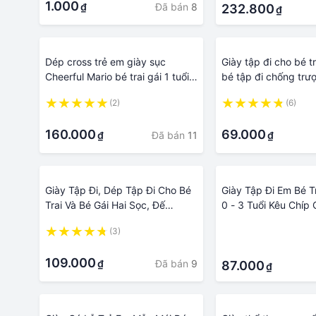
1.000
Đã bán
8
₫
232.800
₫
Dép cross trẻ em giày sục
Giày tập đi cho bé t
Cheerful Mario bé trai gái 1 tuổi
bé tập đi chống trượ
đến 3 , 4 tuổi
18 tháng Bapkids
(2)
(6)
·
·
160.000
69.000
Đã bán
11
₫
₫
Giày Tập Đi, Dép Tập Đi Cho Bé
Giày Tập Đi Em Bé T
Trai Và Bé Gái Hai Sọc, Đế
0 - 3 Tuổi Kêu Chíp
Chống Trơn Trượt Cho Bé Từ 0
Mềm Chống Trơn Tr
(3)
·
Đến 3 Tuổi
Đi Phong Cách Hàn
·
·
109.000
Đã bán
9
₫
87.000
₫