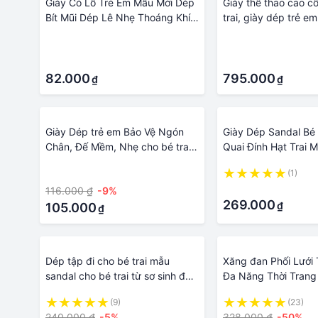
Giày Có Lỗ Trẻ Em Mẫu Mới Dép
Giày thể thao cao cổ
Bít Mũi Dép Lê Nhẹ Thoáng Khí
trai, giày dép trẻ e
Đế Mềm Chống Trượt bé trai bé
đi siêu đáng yêu, p
·
·
gái 21842
hàn quốc
·
·
82.000
795.000
₫
₫
Giày Dép trẻ em Bảo Vệ Ngón
Giày Dép Sandal Bé 
Chân, Đế Mềm, Nhẹ cho bé trai
Quai Đính Hạt Trai
bé gái 21843
Bé Từ 3-10 Tuổi
·
(1)
·
116.000 ₫
-9%
269.000
₫
105.000
₫
Dép tập đi cho bé trai mẫu
Xăng đan Phối Lưới
sandal cho bé trai từ sơ sinh đến
Đa Năng Thời Trang 
1,2,3 tuổi, giày tập đi 2021
Bé Trai Và Gái 6 Tu
(9)
(23)
SUMIN KIDS
trai dép sandal bé g
240.000 ₫
-5%
328.000 ₫
-50%