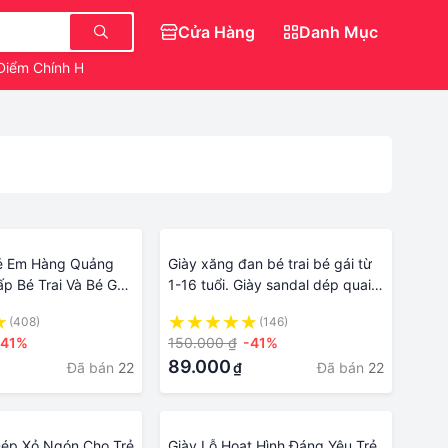
Cửa Hàng
Danh Mục
Điểm Chính Hãng
Dép Sục Crocs Hello Kitty
rẻ Em Hàng Quảng
Giày xăng đan bé trai bé gái từ
p Bé Trai Và Bé Gái-
1-16 tuổi. Giày sandal dép quai
21 Hàng Quảng Châu
hậu cho bé . Giày đẹp cho bé.
(408)
(146)
Giafy bằng nhựa mềm cho bé.
-41%
150.000 ₫
-41%
My Little Boss
89.000
Đã bán
22
Đã bán
22
₫
p Xỏ Ngón Cho Trẻ
Giày Lỗ Hoạt Hình Đáng Yêu Trẻ