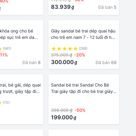
-40%
83.939
Đã bán
5
₫
₫
 khóa ong cho bé
Giày sandal bé trai dép quai hậu
.Dép sục trẻ em da
cho trẻ em nam 7 - 12 tuổi đi học
2_10 tuổi
đi chơi siêu bền chính hãng
(561)
(288)
KENTO ST83
-11%
375.000 ₫
-20%
300.000
Đã bán
8
Đã bán
69
₫
rai, bé gái, dép quai
Sandal bé trai Sandal Cho Bé
trượt, giày tập đi
Trai giày tập đi cho bé trai giày
sandal bé trai Dép sandal bé trai
(70)
·
MG2-20 đế chống trơn trượt
398.000 ₫
-50%
quai ngang Dép sandal quai hậu
hè cho bé trai và bé gái chất cao
199.000
₫
su mềm êm chân đi học đi chơi