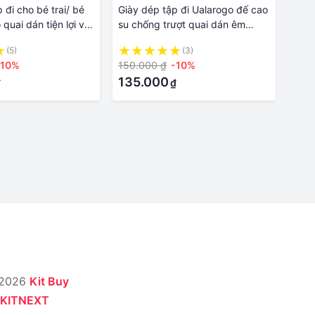
 đi cho bé trai/ bé
Giày dép tập đi Ualarogo đế cao
quai dán tiện lợi vải
su chống trượt quai dán êm
mềm in hình ngộ
chân an toàn cho bé trai bé gái
(5)
(3)
-10%
150.000 ₫
-10%
135.000
₫
₫
 2026
Kit Buy
KITNEXT