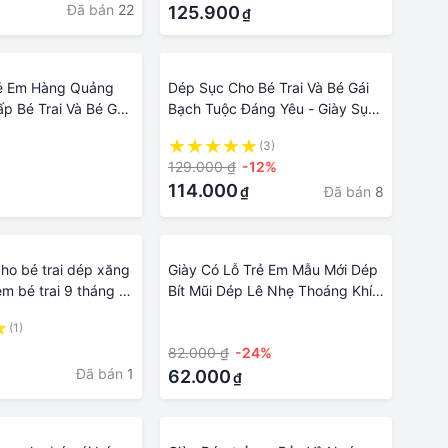
Đã bán
22
125.900
₫
rẻ Em Hàng Quảng
Dép Sục Cho Bé Trai Và Bé Gái
p Bé Trai Và Bé Gái
Bạch Tuộc Đáng Yêu - Giày Sục
hời Trang Chất Liệu
Trẻ Em Tặng Kèm 10 Sticker Ngộ
(3)
m Mại - 043
Nghĩnh, Siêu Mềm Nhẹ Chống
129.000 ₫
-12%
Trơn Trượt Cho Bé
114.000
Đã bán
8
₫
cho bé trai dép xăng
Giày Có Lỗ Trẻ Em Mẫu Mới Dép
m bé trai 9 tháng ,
Bít Mũi Dép Lê Nhẹ Thoáng Khí
 chíp chíp
Đế Mềm Chống Trượt bé trai bé
(1)
·
gái 21842
82.000 ₫
-24%
Đã bán
1
62.000
₫