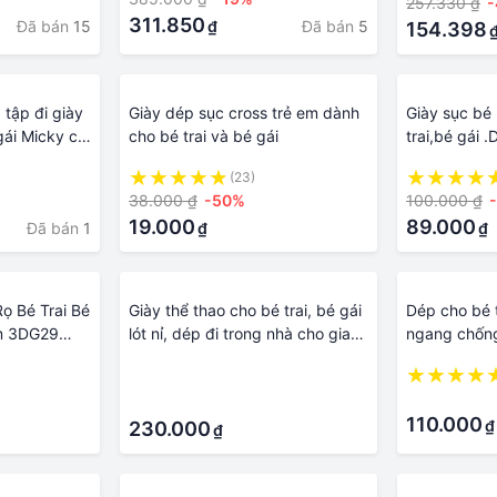
257.330 ₫
al cho bé
311.850
Đã bán
15
Đã bán
5
₫
154.398
 tập đi giày
Giày dép sục cross trẻ em dành
Giày sục bé
 gái Micky có
cho bé trai và bé gái
trai,bé gái 
 đế mềm
mềm đế đẹp 
(23)
38.000 ₫
-50%
100.000 ₫
19.000
89.000
Đã bán
1
₫
₫
Rọ Bé Trai Bé
Giày thể thao cho bé trai, bé gái
Dép cho bé t
m 3DG29
lót nỉ, dép đi trong nhà cho gia
ngang chống 
11.5-13.5
đình, dép khủng long đế chống
trẻ em
·
trơn trượt
·
·
110.000
₫
230.000
₫