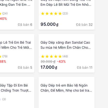
 Xăng Đan Trẻ Em Có
Em Dép Lê Bít Mũi Trẻ Em Nhỏ
ày Đi Nước Cho Bé
Vừa Nhỏ Đế Mềm Đi Trong Nhà
(24)
(23)
Đi Biển Và Hồ Bơi
Ngoài Trời Cho Bé Trai Bé Gái
-40%
·
Khủng Long
95.000
Đã bán
6
Đã bán
32
₫
 Lê Trẻ Em Bé Trai
Giày Dép xăng đan Sandal Cao
ế Mềm Cho Trẻ Mới
Su mùa hè Mềm Êm Chân Cho
Đóng Gói Chống
Bé Trai Bé GáiTừ 2 -15 Tuổi Bảo
(79)
(46)
Hình Dễ Thương Cho
Vệ Mũi Chân Bé - Giày bé trai
38%
30.000 ₫
-43%
Ong
đến trường họa tiết sport -
17.000
Đã bán
5
Đã bán
11
₫
Sandal shoe for children and
kids
Giày Tập Đi Em Bé
Giày Dép trẻ em Bảo Vệ Ngón
Chống Trơn Trượt
Chân, Đế Mềm, Nhẹ cho bé trai
Và Gái từ 0 đến 24
bé gái 21843
(3)
·
·