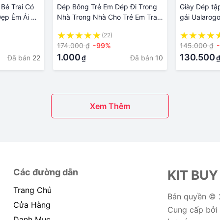
Bé Trai Có
Dép Bông Trẻ Em Dép Đi Trong
Giày Dép tập
Đẹp Êm Ái Có
Nhà Trong Nhà Cho Trẻ Em Trai
gái Ualarogo 
t - Mã K17
Gái Mẫu Mới Mùa Thu Đông Giày
mềm mại đế 
(22)
Bông Gót Chân Bọc Em Bé Gia
nghĩnh
174.000 ₫
-99%
145.000 ₫
Đình Lông Chống Trượt
1.000
130.500
Đã bán
22
Đã bán
10
₫
Xem Thêm
Các đường dẫn
KIT BUY
Trang Chủ
Bản quyền ©
Cửa Hàng
Cung cấp bởi
Danh Mục