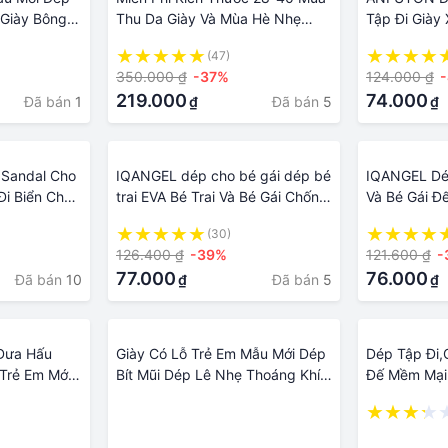
 Giày Bông
Thu Da Giày Và Mùa Hè Nhẹ
Tập Đi Giày
 Giữ Ấm Thu
Giày Lưới Thoáng Khí Trẻ Em
Quai Sau Gi
(47)
 Gái
Của Sneaker Giày Dép Cho Trẻ
Trai Bé Gái 
350.000 ₫
-37%
124.000 ₫
Em INS Giày Thể Thao Trẻ Em
219.000
74.000
Đã bán
1
Đã bán
5
₫
₫
Giày Dép Trẻ Em Cậu Bé Giày
Cho Bé Trai Giày Thể Thao
 Sandal Cho
IQANGEL dép cho bé gái dép bé
IQANGEL Dép
Đi Biển Cho
trai EVA Bé Trai Và Bé Gái Chống
Và Bé Gái Đ
 10 11 12 13
Trượt Đáy Mềm Giày Tổ Ong Trẻ
Tập Đi Đầu 
(30)
Tuổi Thanh
Em Kín-Dép Xăng Đan Xỏ Ngón
Trượt Hoạt 
126.400 ₫
-39%
121.600 ₫
-
goài Trời
Trong Nhà Chống Va Chạm
Bé Giày Tổ 
77.000
76.000
Đã bán
10
Đã bán
5
₫
₫
n Giày Giản
Xăng-đan Và Dé dép cho bé trai
n Sho Kích
ể Thao
Dưa Hấu
Giày Có Lỗ Trẻ Em Mẫu Mới Dép
Dép Tập Đi,
 Trẻ Em Mới
Bít Mũi Dép Lê Nhẹ Thoáng Khí
Đế Mềm Mại 
 Bé Gái
Đế Mềm Chống Trượt bé trai bé
Cho Bé Trai 
·
i Đế Chống
gái 21842
tháng tuổi
·
·
a Hè 922