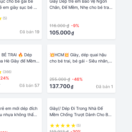
sục cho bé gái bé
Giày Dép trẻ em Bảo Vệ Ngón
trẻ em giày sục bé gái
Chân, Đế Mềm, Nhẹ cho bé trai
uổi quai ngang bánh
bé gái 21843
(5)
·
GS03
116.000 ₫
-9%
Đã bán
19
105.000
₫
 BÉ TRAI 🔥 Dép
💥HCM💥 Giày, dép quai hậu
ùa Hè Giày đế Mềm
cho bé trai, bé gái - Siêu nhân,
ho Bé Trai Và Bé Gái
Mickey, Helo kity,....mẫu mã đa
(366)
·
TTC488
dạng, siêu nhẹ
-24%
255.000 ₫
-46%
Đã bán
57
₫
137.700
Đã bán
1
₫
 trẻ em mới dép đích
Giày// Dép Đi Trong Nhà Đế
iệu nhựa không thấm
Mềm Chống Trượt Dành Cho Bé
nhỏ bé trai học sinh
Trai 6-12 Tuổi
(5)
119.913 ₫
-30%