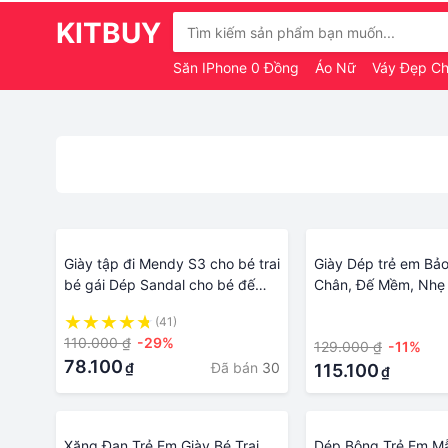
KITBUY
Săn IPhone 0 Đồng
Áo Nữ
Váy Đẹp C
Giày tập đi Mendy S3 cho bé trai
Giày Dép trẻ em Bả
bé gái Dép Sandal cho bé đế
Chân, Đế Mềm, Nhẹ 
mềm chống trơn trượt có phát
bé gái 21843
(41)
·
tiếng kêu tit tit
110.000 ₫
-29%
129.000 ₫
-11%
78.100
Đã bán
30
₫
115.100
₫
Xăng Đan Trẻ Em Giày Bé Trai
Dép Bông Trẻ Em M