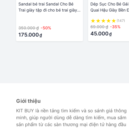
Sandal bé trai Sandal Cho Bé
Dép Sục Cho Bé Gái 
Trai giày tập đi cho bé trai giày
Quai Hậu Giày Bền 
sandal bé trai Dép sandal bé trai
Đế Chống Trơn Trượ
·
(147)
MG2-20 đế chống trơn trượt
69.000 ₫
-35%
350.000 ₫
-50%
quai ngang Dép sandal quai hậu
45.000
₫
hè cho bé trai và bé gái chất cao
175.000
₫
su mềm êm chân đi học đi chơi
Giới thiệu
KIT BUY là nền tảng tìm kiếm và so sánh giá thông
minh, giúp người dùng dễ dàng tìm kiếm, mua sắm
sản phẩm từ các sàn thương mại điện tử hàng đầu