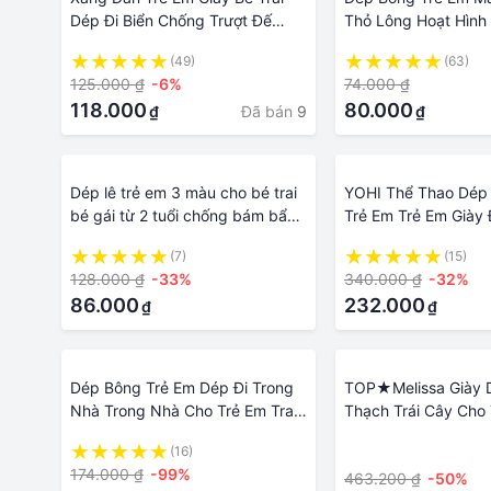
Dép Đi Biển Chống Trượt Đế
Thỏ Lông Hoạt Hình
Mềm Trẻ Em Nhỏ Và Vừa Phong
Đáng Yêu Hoạt Hình
(49)
(63)
Cách Hàn Quốc Hở Ngón Chân
Đông Cho Bé Trai Bé
125.000 ₫
-6%
74.000 ₫
Giày Em Bé Mùa Hè Nam
118.000
80.000
Đã bán
9
₫
₫
Dép lê trẻ em 3 màu cho bé trai
YOHI Thể Thao Dép
bé gái từ 2 tuổi chống bám bẩn
Trẻ Em Trẻ Em Giày 
hiệu quả giúp giữ vệ sinh tuyệt
Bé Trai 5 Để 6 7 8 9
(7)
(15)
đối - Jeeps Kids - Chuyên Giày
14 15-16 Tuổi Năm 
128.000 ₫
-33%
340.000 ₫
-32%
Dép - Thời Trang Cho Bé
Thiếu Niên Cậu Bé N
86.000
232.000
₫
₫
Chống Trượt Bãi Biể
Dị Trẻ Em Spiderma
Thước Xăng Đan Th
Dép Bông Trẻ Em Dép Đi Trong
TOP★Melissa Giày 
Nhà Trong Nhà Cho Trẻ Em Trai
Thạch Trái Cây Cho
Gái Mẫu Mới Mùa Thu Đông Giày
2022 Dép Bé Trai Và
(16)
·
Bông Gót Chân Bọc Em Bé Gia
Xăng Đan Ngoài Trờ
174.000 ₫
-99%
463.200 ₫
-50%
Đình Lông Chống Trượt
Trượt Hoạt Hình Mù