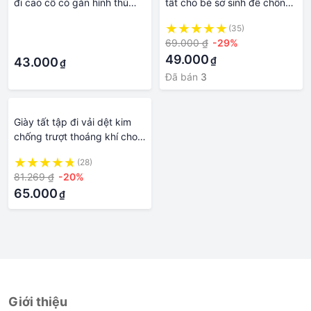
đi cao cổ có gắn hình thú
tất cho bé sơ sinh đế chống
nhồi bông, đế chống trơn
vấp-Giangkids
·
(35)
trượt, vớ bao chân cho bé
69.000 ₫
-29%
·
49.000
₫
43.000
₫
Đã bán
3
Giày tất tập đi vải dệt kim
chống trượt thoáng khí cho
trẻ sơ sinh 0-3 tuổi
(28)
81.269 ₫
-20%
65.000
₫
Giới thiệu