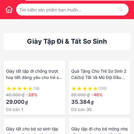
Giày Tập Đi & Tất Sơ Sinh
Giày tất tập đi chống trượt
Quà Tặng Cho Trẻ Sơ Sinh 2
hoạ tiết đáng yêu cho trẻ sơ
Cái/bộ Tất Và Mũ Đội Đầu
sinh từ 0 - 30 tháng Polly
Cho Trẻ Sơ Sinh Giày Dép
(18)
(155)
Kid - SP238
Mũ Cho Trẻ Tập Đi Phụ Kiện
40.000 ₫
-28%
65.000 ₫
-46%
Cho Bé Hình Gấu Hoạt Hình
29.000
35.384
₫
₫
Dễ Thương
Đã bán
1
Đã bán
35
Giày tất cho bé sơ sinh tập
Giày tập đi cho bé mỏng nhẹ