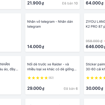
21.900
64.000
Đã bán
10
₫
₫
Nhãn vở telegram - Nhãn dán
ZIYOU LANG
telegram
K2 PRO 87 p
tính chơi g
·
·
Chế Độ Khá
·
958.000 ₫
14.000
646.000
₫
U NHÂN
Nối dè trước xe Raider - và
Sticker pai
u áo, đầy
nhiều loại xe khác có dè giống
30-60 cái k
, MÀU KHÁC
hình
gensin impa
(82)
·
·
29.000
30.000
Đã bán
6
₫
₫