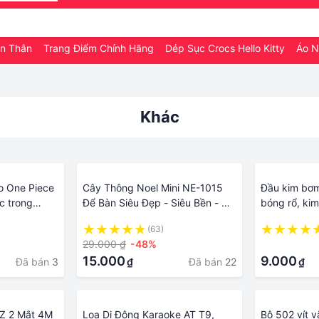
àn Thân
Trang Điểm Chính Hãng
Dép Sục Crocs Hello Kitty
Áo 
Khác
o One Piece
Cây Thông Noel Mini NE-1015
Đầu kim bơ
c trong
Để Bàn Siêu Đẹp - Siêu Bền - Có
bóng rổ, ki
each/Sasuke
Thể Sử Dụng Nhiều Lần - 5 Kích
chuyền... cá
(63)
Thước Khác Nhau
29.000 ₫
-48%
·
15.000
9.000
Đã bán
3
Đã bán
22
₫
₫
Z 2 Mắt 4M
Loa Di Động Karaoke AT T9,
Bộ 502 vít 