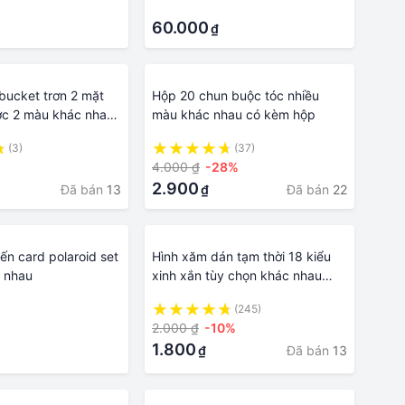
·
60.000
₫
bucket trơn 2 mặt
Hộp 20 chun buộc tóc nhiều
c 2 màu khác nhau,
màu khác nhau có kèm hộp
 cả nam và nữ -
(3)
(37)
4.000 ₫
-28%
2.900
Đã bán
13
Đã bán
22
₫
ến card polaroid set
Hình xăm dán tạm thời 18 kiểu
 nhau
xinh xắn tùy chọn khác nhau
chống thấm nước
(245)
2.000 ₫
-10%
1.800
Đã bán
13
₫