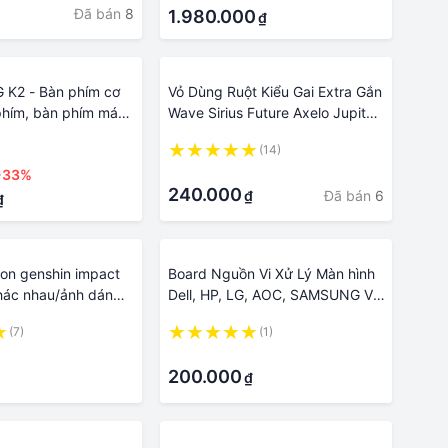
Đã bán
8
ghép với các thiết bị âm thanh
1.980.000
₫
khác - Hàng nhập khẩu loại I
 K2 - Bàn phím cơ
Vỏ Dùng Ruột Kiểu Gai Extra Gắn
hím, bàn phím máy
Wave Sirius Future Axelo Jupiter
ame có dây Led Nhiều
Ex nhỏ và nhiều xe khác thương
(14)
c Nhau -dc4371
hiệu Quick1
·
-33%
240.000
Đã bán
6
₫
₫
mon genshin impact
Board Nguồn Vi Xử Lý Màn hình
hác nhau/ảnh dán
Dell, HP, LG, AOC, SAMSUNG Và
ct paimon
các hãng khác
(7)
(1)
17"|19"|20"|22"|24"|27" inch Gía
·
Rẻ
200.000
₫