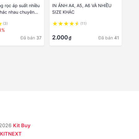
ng rọc áp suất nhiều
IN ẢNH A4, A5, A6 VÀ NHIỀU
khác nhau chuyên
SIZE KHÁC
ng cassette xe hơi
(3)
(11)
1%
·
2.000
Đã bán
37
Đã bán
41
₫
 2026
Kit Buy
KITNEXT