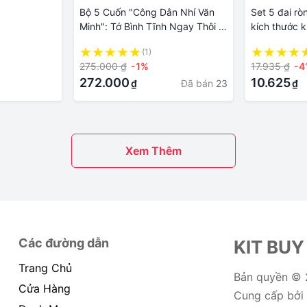
Bộ 5 Cuốn "Công Dân Nhí Văn
Set 5 đai rò
Minh": Tớ Bình Tĩnh Ngay Thôi +
kích thước 
Tớ Làm Nên Khác Biệt + Siêu
dụng cho bă
(1)
Năng Lực Của Tớ + Tớ Giữ Niềm
275.000 ₫
-1%
17.935 ₫
-4
Hy Vọng + Công Chúa Không-
272.000
10.625
Đã bán
23
₫
₫
Hoàn-Hảo Và Chú Rồng Không-
Khủng-Khiếp
Xem Thêm
Các đường dẫn
KIT BUY
Trang Chủ
Bản quyền ©
Cửa Hàng
Cung cấp bởi