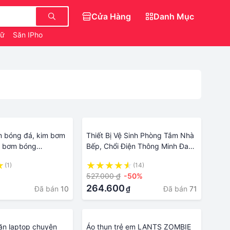
Cửa Hàng
Danh Mục
Nữ
Săn IPhone 0 Đồng
Dép Đẹp Nữ Sang Chảnh
m bóng đá, kim bơm
Thiết Bị Vệ Sinh Phòng Tắm Nhà
m bơm bóng
Bếp, Chổi Điện Thông Minh Đa
c loại bóng khác
Năng, Chổi Điện Đa Năng Chà
(1)
(14)
Vết Bẩn 360 Độ, Tặng Kèm 3
527.000 ₫
-50%
Đầu Chổi Khác Nhau Cọ Sạch
264.600
Đã bán
10
Đã bán
71
₫
Vết Bẩn Cứng Đầu
vặn laptop chuyên
Áo thun trẻ em LANTS ZOMBIE