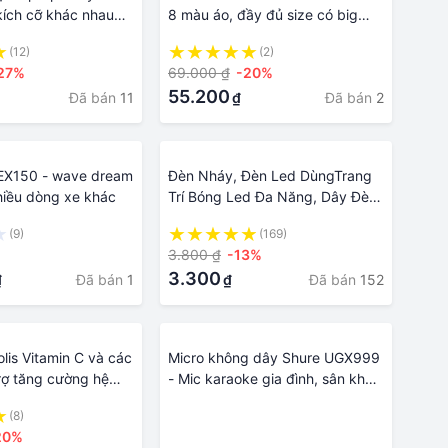
kích cỡ khác nhau
8 màu áo, đầy đủ size có big
ng
size, MÀU KHÁC NHẮN TIN
(12)
(2)
SHOP
27%
69.000 ₫
-20%
55.200
Đã bán
11
Đã bán
2
₫
EX150 - wave dream
Đèn Nháy, Đèn Led DùngTrang
hiều dòng xe khác
Trí Bóng Led Đa Năng, Dây Đèn
LedCó Nhiều Kích Thước Khác
(9)
(169)
Nhau
3.800 ₫
-13%
3.300
Đã bán
1
Đã bán
152
₫
₫
olis Vitamin C và các
Micro không dây Shure UGX999
rợ tăng cường hệ
- Mic karaoke gia đình, sân khấu
 Viên của Đức .
- Độ nhạy cao, bắt sóng xa,
(8)
·
chống hú rít - Thiết kế sang
20%
·
trọng, bắt mắt - Dễ dàng phối