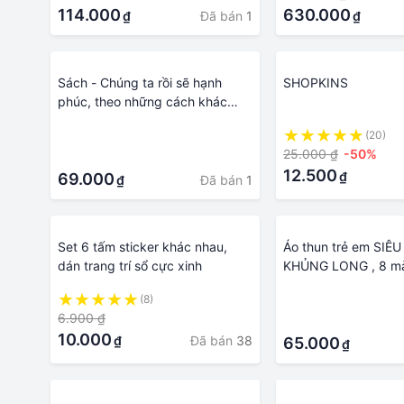
114.000
630.000
Đã bán
1
₫
₫
Sách - Chúng ta rồi sẽ hạnh
SHOPKINS
phúc, theo những cách khác
nhau
·
(20)
25.000 ₫
-50%
·
12.500
₫
69.000
Đã bán
1
₫
Set 6 tấm sticker khác nhau,
Áo thun trẻ em SIÊ
dán trang trí sổ cực xinh
KHỦNG LONG , 8 mà
đủ size có big size
(8)
·
NHẮN TIN SHOP
6.900 ₫
·
10.000
Đã bán
38
₫
65.000
₫