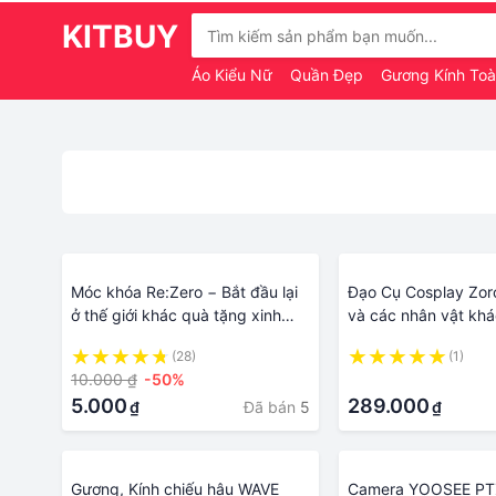
KITBUY
Áo Kiểu Nữ
Quần Đẹp
Gương Kính To
Móc khóa Re:Zero − Bắt đầu lại
Đạo Cụ Cosplay Zor
ở thế giới khác quà tặng xinh
và các nhân vật khá
xắn dễ thương in hình anime
Kimetsuno Yaiba/Bl
(28)
(1)
chibi
đẹp mắt
10.000 ₫
-50%
·
5.000
289.000
Đã bán
5
₫
₫
Gương, Kính chiếu hậu WAVE
Camera YOOSEE PT