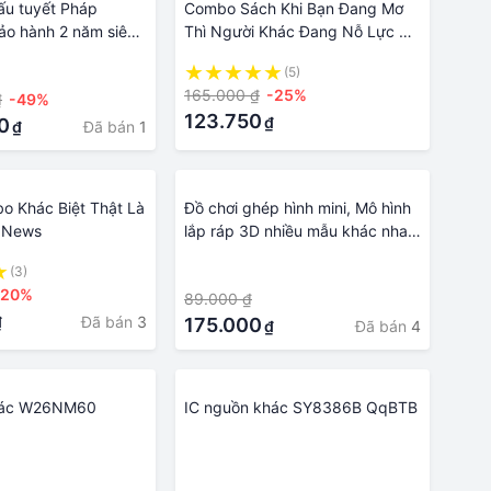
ấu tuyết Pháp
Combo Sách Khi Bạn Đang Mơ
o hành 2 năm siêu
Thì Người Khác Đang Nỗ Lực +
iều màu sắc
Nói Nhiều Không Bằng Nói Đúng
(5)
 áp 2 mặt khác
- Tái Bản
165.000 ₫
-25%
₫
-49%
đông
123.750
₫
0
Đã bán
1
₫
o Khác Biệt Thật Là
Đồ chơi ghép hình mini, Mô hình
t News
lắp ráp 3D nhiều mẫu khác nhau,
cực dễ thương cho bé
(3)
·
-20%
89.000 ₫
Đã bán
3
₫
175.000
Đã bán
4
₫
hác W26NM60
IC nguồn khác SY8386B QqBTB
·