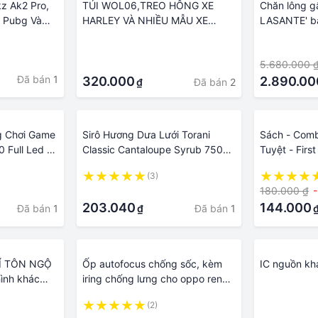
z Ak2 Pro,
TÚI WOL06,TREO HÔNG XE
Chăn lông g
 Pubg Và
HARLEY VÀ NHIỀU MẪU XE
LASANTE' bả
nh Super
KHÁC.MỘT SẢN PHẨM GỒM 1
mềm mịn, nh
·
·
, Có Mic
CÁI TÚI SALE GIÁ ĐẶC BIỆT
2.1x2.3m ấm
·
5.680.000 
nhau, chăn 
Đã bán
1
320.000
2.890.00
Đã bán
2
₫
g Chơi Game
Sirô Hương Dưa Lưới Torani
Sách - Comb
 Full Led 10
Classic Cantaloupe Syrub 750ml
Tuyệt - Firs
Mỹ - Vị Ngon Độc Đáo Cho
(3)
Mocktails, Soda Ý & Thức Uống
·
180.000 ₫
Khác
203.040
144.000
Đã bán
1
Đã bán
1
₫
KÍ TÔN NGỘ
Ốp autofocus chống sốc, kèm
IC nguồn k
ình khác
iring chống lưng cho oppo reno
4 và các dòng máy oppo khác
(2)
·