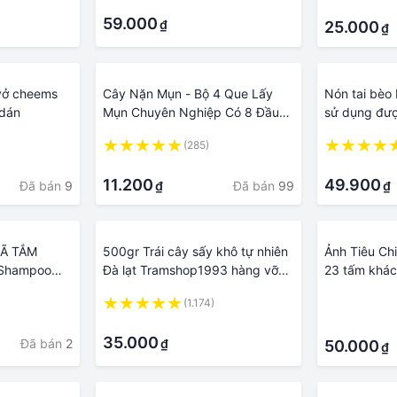
·
·
59.000
₫
25.000
₫
vở cheems
Cây Nặn Mụn - Bộ 4 Que Lấy
Nón tai bèo 
 dán
Mụn Chuyên Nghiệp Có 8 Đầu
sử dụng đượ
Nặn Khác Nhau Tholeshop 4049
phù hợp cho
(285)
Hạnh Dương
·
·
11.200
49.900
Đã bán
9
Đã bán
99
₫
₫
XÃ TẮM
500gr Trái cây sấy khô tự nhiên
Ảnh Tiêu Chi
l Shampoo
Đà lạt Tramshop1993 hàng vỡ
23 tấm khác
ại mùi khác
tùy đợt khác nhau
(1.174)
·
ine/Apple
·
·
35.000
Đã bán
2
₫
50.000
₫