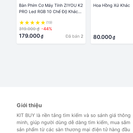
Bàn Phím Cơ Máy Tính ZIYOU K2
Hoa Hồng Xứ Khác
PRO Led RGB 10 Chế Độ Khác
Nhau, Chơi Game Dùng Văn
(19)
·
Phòng phù hợp tất cả loai máy
319.000 ₫
-44%
·
179.000
Đã bán
2
₫
80.000
₫
Giới thiệu
KIT BUY là nền tảng tìm kiếm và so sánh giá thông
minh, giúp người dùng dễ dàng tìm kiếm, mua sắm
sản phẩm từ các sàn thương mại điện tử hàng đầu