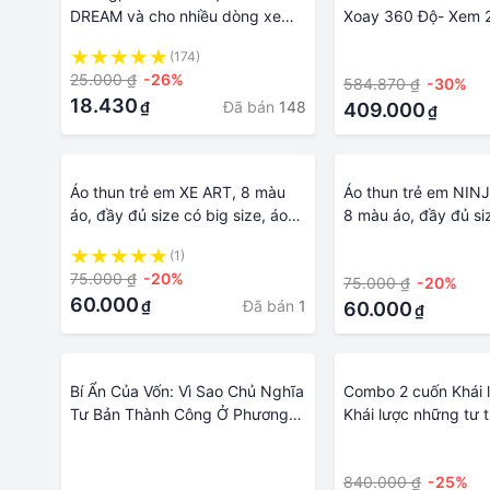
DREAM và cho nhiều dòng xe
Xoay 360 Độ- Xem 2 
khác của Honđa và xe TQ, Chân
Nhau Trên 1 Camera
(174)
·
kính 10mm ren thuận cả 2 bên.
2 Chiều- Báo Động 
25.000 ₫
-26%
584.870 ₫
-30%
Ba
18.430
Đã bán
148
₫
409.000
₫
Áo thun trẻ em XE ART, 8 màu
Áo thun trẻ em NIN
áo, đầy đủ size có big size, áo
8 màu áo, đầy đủ si
thun cho bé Cotton, Màu khác
size, áo thun cho b
(1)
·
nhắn shop
khác nhắn shop
75.000 ₫
-20%
75.000 ₫
-20%
60.000
Đã bán
1
₫
60.000
₫
Bí Ẩn Của Vốn: Vì Sao Chủ Nghĩa
Combo 2 cuốn Khái l
Tư Bản Thành Công Ở Phương
Khái lược những tư 
Tây Và Thất Bại Ở Mọi Nơi Khác
các lĩnh vực khác
·
·
·
840.000 ₫
-25%