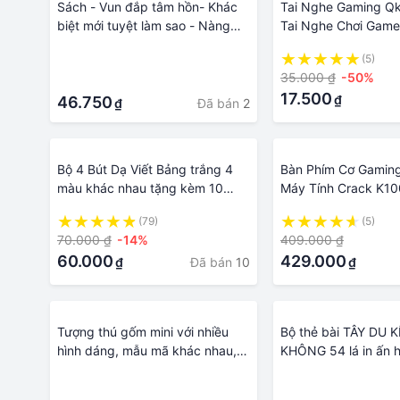
Sách - Vun đắp tâm hồn- Khác
Tai Nghe Gaming Qk
biệt mới tuyệt làm sao - Nàng
Tai Nghe Chơi Game
rồng khè ra trà sữa
Game Khác, Âm Tha
·
(5)
Bass, Dây Chống Rối
35.000 ₫
-50%
·
Đàm Thoại
17.500
₫
46.750
Đã bán
2
₫
Bộ 4 Bút Dạ Viết Bảng trắng 4
Bàn Phím Cơ Gamin
màu khác nhau tặng kèm 10
Máy Tính Crack K100
nam châm và bông lau bảng từ
Chế Độ Khác Nhau
(79)
(5)
trắng
70.000 ₫
-14%
409.000 ₫
60.000
429.000
Đã bán
10
₫
₫
Tượng thú gốm mini với nhiều
Bộ thẻ bài TÂY DU 
hình dáng, mẫu mã khác nhau,
KHÔNG 54 lá in ấn h
món quà xinh xắn, phụ kiện
nhau
·
·
trang trí chậu cảnh, góc học tập,