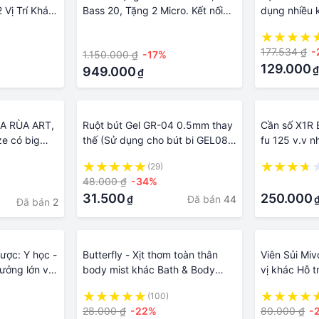
Vị Trí Khác
Bass 20, Tặng 2 Micro. Kết nối
dụng nhiều 
- Đàm Thoại
với nhiều thiết bị nghe nhạc khác
kèm hộp đự
·
Chống Trộm-
nhau, USB, thẻ nhớ, Bluetoo
177.534 ₫
-
1.150.000 ₫
-17%
129.000
₫
949.000
₫
JA RÙA ART,
Ruột bút Gel GR-04 0.5mm thay
Cần số X1R 
ze có big
thế (Sử dụng cho bút bi GEL08,
fu 125 v.v n
é Cotton, Màu
GEL012, GEL012/DO, và các bút
(29)
GEL Thiên long nắp đậy khác
48.000 ₫
-34%
·
31.500
250.000
Đã bán
44
₫
Đã bán
2
ược: Y học -
Butterfly - Xịt thơm toàn thân
Viên Sủi Miv
tưởng lớn và
body mist khác Bath & Body
vị khác Hỗ t
Works - fresh you
miễn dịch 20
(100)
28.000 ₫
-22%
80.000 ₫
-