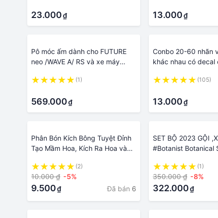
·
·
góc làm việc. Giao hình dáng
ngẫu nhiên hoặc chat với shop
23.000
13.000
₫
₫
để chọn mẫu. Giao từ HCM
Pô móc ấm dành cho FUTURE
Conbo 20-60 nhãn 
neo /WAVE A/ RS và xe máy
khác nhau có decal
khác
(1)
(105)
·
·
569.000
13.000
₫
₫
Phân Bón Kích Bông Tuyệt Đỉnh
SET BỘ 2023 GỘI ,
Tạo Mầm Hoa, Kích Ra Hoa và
#Botanist Botanica
Trổ Đều Đồng Loạt chuyên dùng
Moist /nhiều phân lo
(2)
(1)
cây hoa Lan, Hoa Cây Kiểng
nhau/Apricot & jasm
10.000 ₫
-5%
350.000 ₫
-8%
Khác
9.500
322.000
Đã bán
6
₫
₫