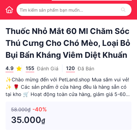
1
/
1
Thuốc Nhỏ Mắt 60 Ml Chăm Sóc
Thú Cưng Cho Chó Mèo, Loại Bỏ
Bụi Bẩn Kháng Viêm Diệt Khuẩn
4.9
155
120
Đánh Giá
Đã Bán
✨Chào mừng đến với PetLand.shop Mua sắm vui vẻ!
✨ 🌹 Các sản phẩm ở cửa hàng đều là hàng sẵn có
tại kho 🛒 Hoạt động toàn cửa hàng, giảm giá 5-60%;
🚚 Đơn hàng sau khi đặt, trong khoản 24h sẽ được
gửi đi từ TP.hcm 🧧 Nhận phiếu giảm giá và nhận
-40%
58.000₫
nhiều ưu đãi hơn trước k
35.000
₫