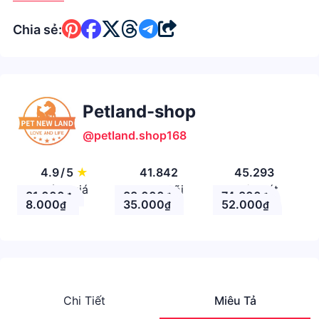
Chia sẻ:
Petland-shop
@petland.shop168
4.9
/
5
★
41.842
45.293
Đánh giá
Theo Dõi
Nhận xét
31.000
88.000
74.800
₫
₫
₫
8.000
35.000
52.000
₫
₫
₫
Chi Tiết
Miêu Tả