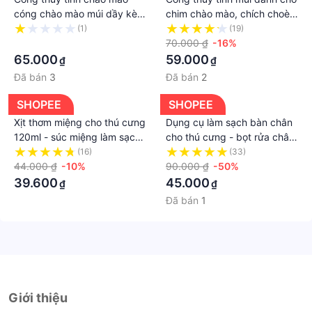
cóng chào mào múi dầy kèm
chim chào mào, chích choè,
tai tre già
tai mun, tai tre tàu
(1)
(19)
·
70.000 ₫
-16%
65.000
59.000
₫
₫
Đã bán
3
Đã bán
2
SHOPEE
SHOPEE
Xịt thơm miệng cho thú cưng
Dụng cụ làm sạch bàn chân
120ml - súc miệng làm sạch
cho thú cưng - bọt rửa chân
răng miệng cho chó mèo
cho chó mèo 150ml, Z7
(16)
(33)
44.000 ₫
-10%
90.000 ₫
-50%
39.600
45.000
₫
₫
Đã bán
1
Giới thiệu