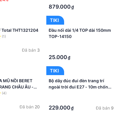
dịp quan trọng
879.000
₫
₫
TIKI
F Total THT1321204
Đầu nối dài 1/4 TOP dài 150mm
TOP-14150
(1)
·
Đã bán
3
·
25.000
₫
TIKI
A MŨ NỒI BERET
Bộ dây đúc đui đèn trang trí
RANG CHÂU ÂU -
ngoài trời đui E27 - 10m chống
802
nước dây đui
(4)
·
·
Đã bán
20
229.000
Đã bán
9
₫