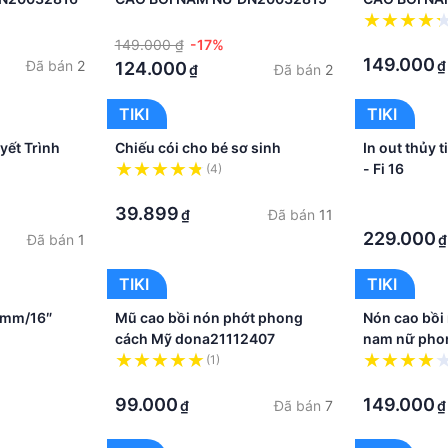
·
·
149.000 ₫
-17%
149.000
Đã bán
2
₫
124.000
Đã bán
2
₫
TIKI
TIKI
yết Trình
Chiếu cói cho bé sơ sinh
In out thủy 
- Fi 16
(4)
·
·
39.899
Đã bán
11
₫
·
229.000
Đã bán
1
₫
TIKI
TIKI
0mm/16″
Mũ cao bồi nón phớt phong
Nón cao bồi
cách Mỹ dona21112407
nam nữ pho
dona22041
(1)
·
·
99.000
149.000
Đã bán
7
₫
₫