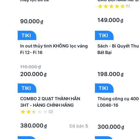
·
(1)
·
·
149.000
₫
90.000
₫
TIKI
TIKI
In out thủy tinh KHÔNG lọc váng
Sách - Bí Quyết Thu
Fi 12- Fi 16
Bất Bại
·
·
110.000 ₫
·
200.000
198.000
₫
₫
TIKI
TIKI
COMBO 2 QUẠT THÀNH HÂN
Thùng công cụ 40
3HT - HÀNG CHÍNH HÃNG
L0046-16
(2)
·
·
·
380.000
Đã bán
5
₫
300.000
₫