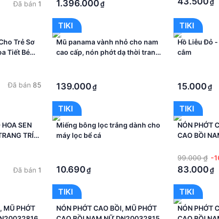
43.500
₫
1.396.000
Đã bán
1
₫
TIKI
TIKI
Cho Trẻ Sơ
Mũ panama vành nhỏ cho nam
Hồ Liễu Đỏ
a Tiết Bé
cao cấp, nón phớt dạ thời trang
cắm
mới
·
·
·
·
Đã bán
85
139.000
15.000
₫
₫
TIKI
TIKI
D HOA SEN
Miếng bông lọc trắng dành cho
NÓN PHỚT C
TRANG TRÍ
máy lọc bể cá
CAO BỒI N
NG PIN
·
·
·
99.000 ₫
-
10.690
83.000
Đã bán
1
₫
₫
TIKI
TIKI
, MŨ PHỚT
NÓN PHỚT CAO BỒI, MŨ PHỚT
NÓN PHỚT C
DN20032816
CAO BỒI NAM NỮ DN20032815
CAO BỒI N