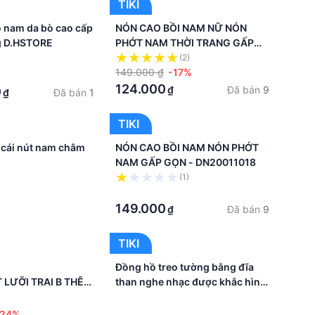
TIKI
o nam da bò cao cấp
NÓN CAO BỒI NAM NỮ NÓN
g D.HSTORE
PHỚT NAM THỜI TRANG GẤP
GỌN - DN19CBN0708
(2)
149.000 ₫
-17%
124.000
Đã bán
9
₫
0
Đã bán
1
₫
TIKI
cái nút nam châm
NÓN CAO BỒI NAM NÓN PHỚT
NAM GẤP GỌN - DN20011018
(1)
·
149.000
Đã bán
9
₫
TIKI
Đồng hồ treo tường bằng đĩa
 LƯỠI TRAI B THÊU
than nghe nhạc được khắc hình
ỜI TRANG NAM NỮ
phím đàn mới lạ dùng làm trang
·
trí , quà tặng độc đáo cho các
-24%
·