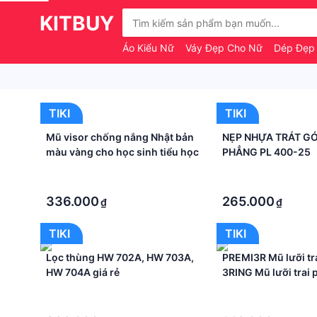
KITBUY
Áo Kiểu Nữ
Váy Đẹp Cho Nữ
Dép Đẹp
TIKI
TIKI
Mũ visor chống nắng Nhật bản
NẸP NHỰA TRÁT G
màu vàng cho học sinh tiểu học
PHẲNG PL 400-25
·
·
·
·
336.000
265.000
₫
₫
TIKI
TIKI
Lọc thùng HW 702A, HW 703A,
PREMI3R Mũ lưỡi tra
HW 704A giá rẻ
3RING Mũ lưỡi trai
hàn quốc nón thươ
·
·
chính hãng
·
·