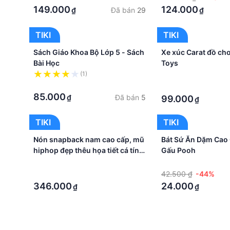
149.000
124.000
Đã bán
29
₫
₫
TIKI
TIKI
Sách Giáo Khoa Bộ Lớp 5 - Sách
Xe xúc Carat đồ chơ
Bài Học
Toys
(1)
·
·
·
85.000
Đã bán
5
₫
99.000
₫
TIKI
TIKI
Nón snapback nam cao cấp, mũ
Bát Sứ Ăn Dặm Cao
hiphop đẹp thêu họa tiết cá tính
Gấu Pooh
vải kaki cao cấp
·
·
·
42.500 ₫
-44%
346.000
24.000
₫
₫