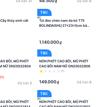
48.500
Đã bán
31
Đã bán
8
₫
TIKI
 - Cây thủy sinh cắt
Túi đeo chéo nam da bò T75
BOLINDAISHU ̣27x23x5cm bảo
hành 12 tháng D.HSTORE
·
·
1.140.000
₫
TIKI
AO BỒI, MŨ PHỚT
NÓN PHỚT CAO BỒI, MŨ PHỚT
AM NỮ DN20032804
CAO BỒI NAM NỮ DN20032806
(1)
·
16%
149.000
Đã bán
9
₫
Đã bán
5
TIKI
AO BỒI, MŨ PHỚT
NÓN PHỚT CAO BỒI, MŨ PHỚT
AM NỮ DN20032814
CAO BỒI NAM NỮ DN20032802