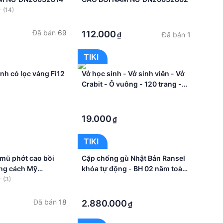
(14)
·
·
Đã bán
69
112.000
Đã bán
1
₫
TIKI
tinh có lọc váng Fi12
Vở học sinh - Vở sinh viên - Vở
Crabit - Ô vuông - 120 trang -
Bìa mèo
·
·
19.000
₫
TIKI
 mũ phớt cao bồi
Cặp chống gù Nhật Bản Ransel
ng cách Mỹ
khóa tự động - BH 02 năm toàn
904
quốc
(3)
·
·
Đã bán
18
2.880.000
₫