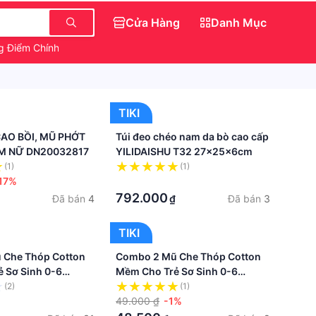
Cửa Hàng
Danh Mục
g Điểm Chính Hãng
Săn IPhone 0 Đồng
Quần Đẹp
TIKI
AO BỒI, MŨ PHỚT
Túi đeo chéo nam da bò cao cấp
M NỮ DN20032817
YILIDAISHU T32 27x25x6cm
(1)
(1)
17%
·
792.000
Đã bán
4
Đã bán
3
₫
TIKI
 Che Thóp Cotton
Combo 2 Mũ Che Thóp Cotton
 Sơ Sinh 0-6
Mềm Cho Trẻ Sơ Sinh 0-6
Tiết Bé Gái
Tháng - Họa Tiết Bé Trai
(2)
(1)
49.000 ₫
-1%