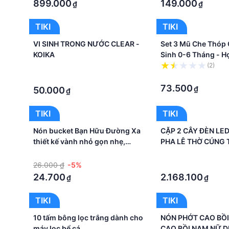
899.000
149.000
₫
₫
TIKI
TIKI
VI SINH TRONG NƯỚC CLEAR -
Set 3 Mũ Che Thóp 
KOIKA
Sinh 0-6 Tháng - Họ
Trai
·
(2)
·
·
73.500
₫
50.000
₫
TIKI
TIKI
Nón bucket Bạn Hữu Đường Xa
CẶP 2 CÂY ĐÈN LE
thiết kế vành nhỏ gọn nhẹ,
PHA LÊ THỜ CÚNG 
chống nắng tốt, dành cho tài xế
CẮM ĐIỆN HOẶC DÙ
·
·
26.000 ₫
-5%
·
24.700
2.168.100
₫
₫
TIKI
TIKI
10 tấm bông lọc trắng dành cho
NÓN PHỚT CAO BỒI
máy lọc bể cá
CAO BỒI NAM NỮ 