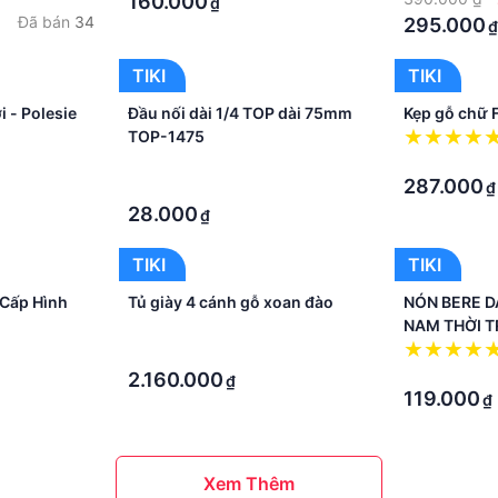
160.000
₫
Đã bán
34
295.000
TIKI
TIKI
i - Polesie
Đầu nối dài 1/4 TOP dài 75mm
Kẹp gỗ chữ 
TOP-1475
·
·
287.000
·
₫
28.000
₫
TIKI
TIKI
 Cấp Hình
Tủ giày 4 cánh gỗ xoan đào
NÓN BERE D
NAM THỜI T
·
DONA21012
·
·
2.160.000
₫
119.000
₫
Xem Thêm