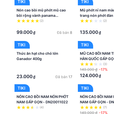
TIKI
TIKI
Nón cao bồi mũ phớt mũ cao
Mũ phớt nỉ nam màu
bồi rộng vành panama
trang nón phớt đàn
dona21122501
(2)
(2)
·
·
99.000
135.000
Đã bán
8
₫
₫
TIKI
TIKI
Thức ăn hạt cho chó lớn
MŨ CAO BỒI NAM T
Ganador 400g
HÀN QUỐC GẤP GỌ
DN19CBN0706
·
(3)
149.000 ₫
-17%
·
124.000
₫
23.000
Đã bán
17
₫
TIKI
TIKI
NÓN CAO BỒI NAM NÓN PHỚT
NÓN CAO BỒI NAM
NAM GẤP GỌN - DN20011022
NAM GẤP GỌN - DN
(4)
(7)
·
149.000 ₫
-17%