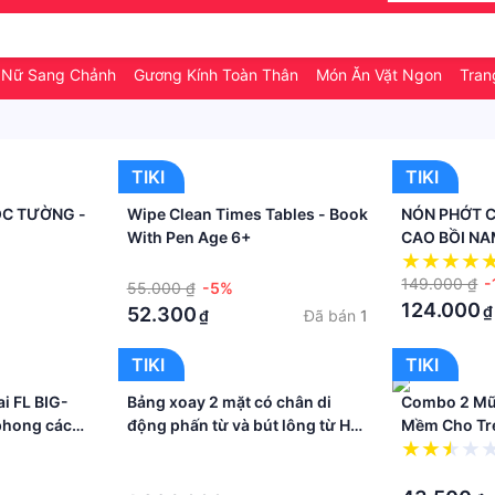
 Nữ Sang Chảnh
Gương Kính Toàn Thân
Món Ăn Vặt Ngon
Tran
TIKI
TIKI
ÓC TƯỜNG -
Wipe Clean Times Tables - Book
NÓN PHỚT C
With Pen Age 6+
CAO BỒI NA
·
149.000 ₫
-
55.000 ₫
-5%
124.000
₫
52.300
Đã bán
1
₫
TIKI
TIKI
i FL BIG-
Bảng xoay 2 mặt có chân di
Combo 2 Mũ
 phong cách
động phấn từ và bút lông từ HQ
Mềm Cho Trẻ
ng hiệu
Bavico - trắng+xanh nhiều kích
Tháng - Họa 
·
thước
·
·