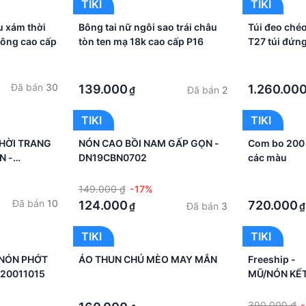
TIKI
TIKI
 xám thời
Bông tai nữ ngôi sao trái châu
Túi đeo ché
 ông cao cấp
tòn ten mạ 18k cao cấp P16
T27 túi đứn
·
·
·
·
Đã bán
30
139.000
1.260.00
Đã bán
2
₫
TIKI
TIKI
HỜI TRANG
NÓN CAO BỒI NAM GẤP GỌN -
Com bo 200 
N -
DN19CBN0702
các màu
·
·
149.000 ₫
-17%
·
Đã bán
10
124.000
720.000
Đã bán
3
₫
₫
TIKI
TIKI
 NÓN PHỚT
ÁO THUN CHÚ MÈO MAY MẮN
Freeship -
20011015
MŨ/NÓN KẾT
·
CÁ TÍNH TH
·
·
CAO CẤP
390.000 ₫