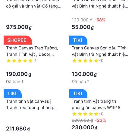
cô gái và tĩnh vật-Có tặng
vật Bình trà Nghệ thuật hiện
kèm theo đinh treo tường-
đại. , Khung hợp nhôm
·
·
Mã GN922
chống ẩm, bền, đẹp, nhiều
·
130.000 ₫
-58%
kích thước. Phù hợp nhiều
975.000
55.000
₫
₫
không gian sang trọng.
SHOPEE
TIKI
Tranh Canvas Treo Tường,
Tranh Canvas Sơn dầu Tĩnh
Tranh Tĩnh Vật , Decor
vật Bình trà Nghệ thuật hiện
phòng ăn, nhà bếp
đại. , Khung hợp nhôm
(1)
(1)
đẹp⚡FREE SHIP⚡
·
chống ẩm, bền, đẹp, nhiều
·
kích thước. Phù hợp nhiều
199.000
130.000
₫
₫
không gian sang trọng
Đã bán
1
Đã bán
2
TIKI
TIKI
Tranh tĩnh vật canvas |
Tranh tĩnh vật trang trí
Tranh treo tường phòng
phòng ăn canvas W1918
khách W1890
·
(1)
300.000 ₫
-23%
·
230.000
₫
211.680
₫