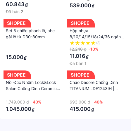
60.843
₫
539.000
₫
Đã bán
2
SHOPEE
SHOPEE
Set 5 chiếc phanh lỗ, phe
Hộp nhựa
gài lỗ từ D30-80mm
8/10/14/15/18/24/36 ngăn
đựng linh kiện điện tử, phụ
·
(8)
kiện, trang sức, ... _ TKDN
12.240 ₫
-10%
·
11.016
₫
15.000
₫
Đã bán
1
SHOPEE
SHOPEE
Nồi Đúc Nhôm Lock&Lock
Chảo Decore Chống Dính
Salon Chống Dính Ceramic
TITANIUM LDE1243IH |
Cực Bền Đáy Từ 18cm|
KHOF2C
·
·
20cm| 24cm
1.749.000 ₫
-40%
693.000 ₫
-40%
1.045.000
415.000
₫
₫