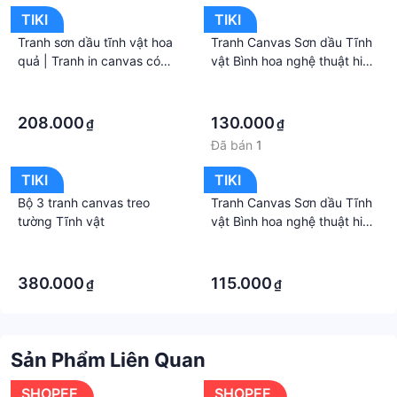
TIKI
TIKI
Tranh sơn dầu tĩnh vật hoa
Tranh Canvas Sơn dầu Tĩnh
quả | Tranh in canvas có
vật Bình hoa nghệ thuật hiện
khung W1899
đại. , Khung hợp nhôm
·
·
chống ẩm, bền, đẹp, nhiều
·
·
kích thước. Phù hợp nhiều
208.000
130.000
₫
₫
không gian sang trọng
Đã bán
1
TIKI
TIKI
Bộ 3 tranh canvas treo
Tranh Canvas Sơn dầu Tĩnh
tường Tĩnh vật
vật Bình hoa nghệ thuật hiện
đại. , Khung hợp nhôm
·
·
chống ẩm, bền, đẹp, nhiều
·
·
kích thước. Phù hợp nhiều
380.000
115.000
₫
₫
không gian sang trọng
Sản Phẩm Liên Quan
SHOPEE
SHOPEE