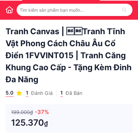
1
/
1
Tranh Canvas | Tranh Tĩnh
Vật Phong Cách Châu Âu Cổ
Điển 1FVVINT015 | Tranh Căng
Khung Cao Cấp - Tặng Kèm Đinh
Đa Năng
5.0
1
1
Đánh Giá
Đã Bán
-37%
199.000₫
125.370
₫