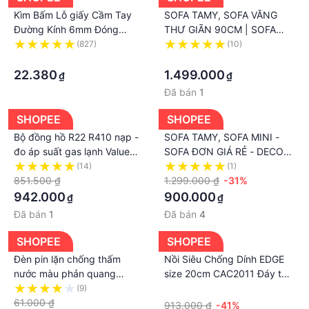
Kìm Bấm Lỗ giấy Cầm Tay
SOFA TAMY, SOFA VĂNG
Đường Kính 6mm Đóng
THƯ GIÃN 90CM | SOFA
Được 1-8 Trang Giấy
1M2 | SOFA 1M7 - HUFU
(827)
(10)
·
INTERIOR
·
22.380
1.499.000
₫
₫
Đã bán
1
SHOPEE
SHOPEE
Bộ đồng hồ R22 R410 nạp -
SOFA TAMY, SOFA MINI -
đo áp suất gas lạnh Value
SOFA ĐƠN GIÁ RẺ - DECOR
VMG-2-R410A-B VMG-2-
VMC
(14)
(1)
R22-B Kèm dây TD
851.500 ₫
1.299.000 ₫
-31%
942.000
900.000
₫
₫
Đã bán
1
Đã bán
4
SHOPEE
SHOPEE
Đèn pin lặn chống thấm
Nồi Siêu Chống Dính EDGE
nước màu phản quang
size 20cm CAC2011 Đáy từ -
180LM tiện dụng
KHOF2C
(9)
·
61.000 ₫
913.000 ₫
-41%