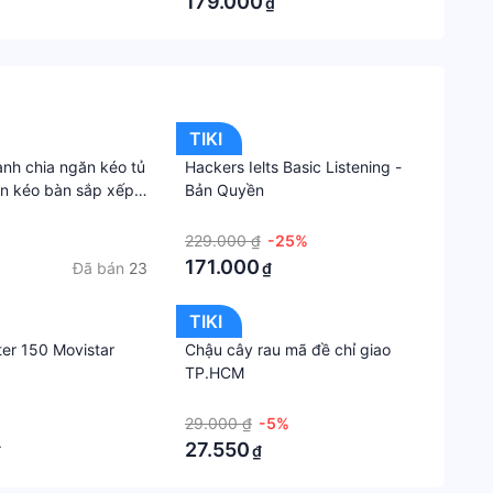
179.000
₫
₫
iá trị trên 1 triệu đồng).....
Số
Adapt
-
Củ
TIKI
sạc
nh chia ngăn kéo tủ
Hackers Ielts Basic Listening -
Thươn
n kéo bàn sắp xếp
Bản Quyền
hiệu
n lợi
·
229.000 ₫
-25%
OEM
171.000
Đã bán
23
₫
Xuất
xứ
TIKI
thươn
ter 150 Movistar
Chậu cây rau mã đề chỉ giao
hiệu
TP.HCM
China
·
29.000 ₫
-5%
Xuất
27.550
₫
₫
xứ
(Made