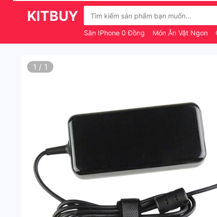
KITBUY
Săn IPhone 0 Đồng
Món Ăn Vặt Ngon
1
/
1