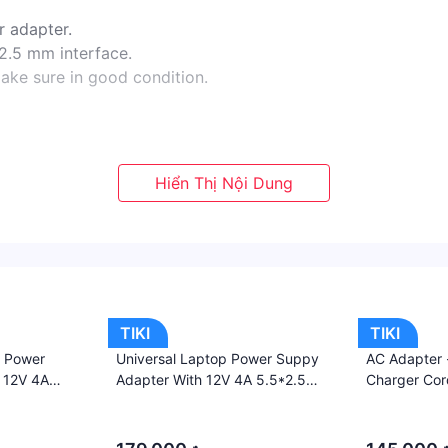
 adapter.
*2.5 mm interface.
ake sure in good condition.
TIKI
TIKI
e shopping.
C Power
Universal Laptop Power Suppy
AC Adapter 
 with the product.
 12V 4A
Adapter With 12V 4A 5.5*2.5
Charger Cor
e pictures due to the light and screen setting difference.
e
Mm Interfe
5.5*2.5 Mm 
·
·
s for your kindly understanding.
·
·
hiện hành. Bên cạnh đó, tuỳ vào loại sản phẩm, hình thức v