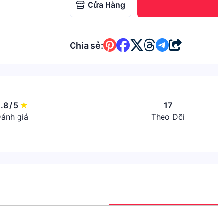
Cửa Hàng
Chia sẻ:
.8
/
5
★
17
ánh giá
Theo Dõi