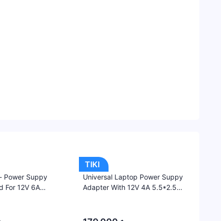
OEM
Danh
mục
Tiki
Cross
Borde
-
Hàng
Quốc
Tế
Thiết
TIKI
Bị
- Power Suppy
Universal Laptop Power Suppy
Số
d For 12V 6A
Adapter With 12V 4A 5.5*2.5
-
Universal Laptop
Mm Interfe
·
Phụ
·
à địa chỉ giao hàng mà có thể phát sinh thêm chi
Kiện