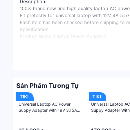
Description:
100% brand new and high quality laotop AC power
Fit prefectly for universal laptop with 12V 4A 5.5
Each item has been checked before shipping to m
Specification:
Product Name: Laptop Power Adapters
Input voltage: AC100-240V 50 ~ 60HZ (global)
Input AC interface: plug the AC interface
Output voltage DC:12V
Output Current: 4A
Output interface: 5.5*2.5 mm
Package Includes:
Sản Phẩm Tương Tự
1 piece AC adpater
Note:
TIKI
TIKI
Please check the laptop interface carefully befor
Universal Laptop AC Power
Universal Laptop A
Please contact us firstly if there are any problems
Suppy Adapter with 19V 3.15A
Suppy Adapter With
The item\'s color may be slightly different from th
5.5*3.0 mm Interface
5.5*2.5 Mm Interfac
·
·
Please allow slight dimension error due to manual 
·
·
Giá sản phẩm trên Tiki đã bao gồm thuế theo luật 