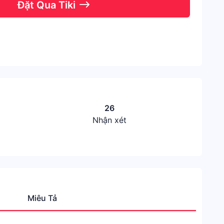
Đặt Qua Tiki
26
Nhận xét
Miêu Tả
Thươn
Hiệu