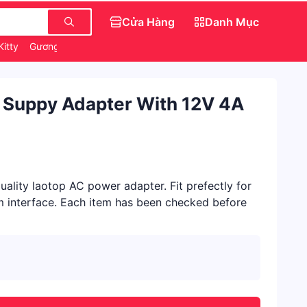
Cửa Hàng
Danh Mục
Kitty
Gương Kính Toàn Thân
Váy Đẹp Cho Nữ
 Suppy Adapter With 12V 4A
ality laotop AC power adapter. Fit prefectly for
m interface. Each item has been checked before