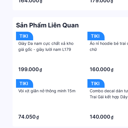
164.000
179.000
₫
₫
phí khác như phí vận chuyển, phụ phí hàng cồng kền
Sản Phẩm Liên Quan
TIKI
TIKI
Giày Da nam cực chất xả kho
Áo nỉ hoodie bé trai
giá gốc - giày lười nam L179
chữ
·
·
·
·
199.000
160.000
₫
₫
TIKI
TIKI
Vòi xịt giãn nở thông minh 15m
Combo decal dán tư
Trai Gái kết hợp Dây
rèm Vui
·
·
·
·
74.050
140.000
₫
₫