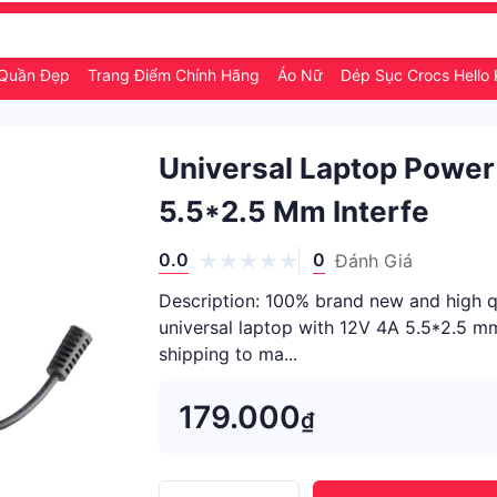
Quần Đẹp
Trang Điểm Chính Hãng
Áo Nữ
Dép Sục Crocs Hello 
Universal Laptop Power
5.5*2.5 Mm Interfe
0.0
0
Đánh Giá
Description: 100% brand new and high qu
universal laptop with 12V 4A 5.5*2.5 m
shipping to ma...
179.000
₫