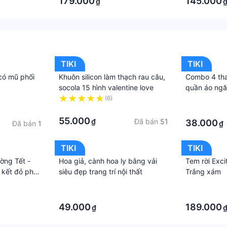
179.000
145.000
₫
h, thuế nhập khẩu (đối với đơn hàng giao từ nước ngoài có g
TIKI
TIKI
 có mũ phối
Khuôn silicon làm thạch rau câu,
Combo 4 tha
socola 15 hình valentine love
quần áo ngă
gọn gàng tiệ
(6)
·
·
·
55.000
Đã bán
51
₫
38.000
Đã bán
1
₫
TIKI
TIKI
ờng Tết -
Hoa giả, cành hoa ly bằng vải
Tem rời Exci
 kết đỏ phối
siêu đẹp trang trí nội thất
Trắng xám
·
·
·
·
49.000
189.000
₫