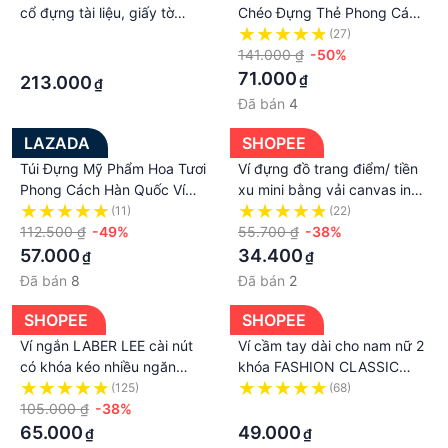
cổ đựng tài liệu, giấy tờ
Chéo Đựng Thẻ Phong Cách
dành cho nam và nữ
ins Hàn Quốc Cho Nữ Dễ
·
(27)
Phối Đồ Giá Đỡ
141.000 ₫
-50%
·
71.000
₫
213.000
₫
Đã bán
4
LAZADA
SHOPEE
Túi Đựng Mỹ Phẩm Hoa Tươi
Ví đựng đồ trang điểm/ tiền
Phong Cách Hàn Quốc Ví
xu mini bằng vải canvas in
Đựng Tiền Xu Túi Đựng Đồ
họa tiết hoa chống thấm
(11)
(22)
Đa Năng Cho Học Sinh Nữ
112.500 ₫
-49%
nước thời trang dành cho nữ
55.700 ₫
-38%
Túi Cầm Tay
57.000
34.400
₫
₫
Đã bán
8
Đã bán
2
SHOPEE
SHOPEE
Ví ngắn LABER LEE cài nút
Ví cầm tay dài cho nam nữ 2
có khóa kéo nhiều ngăn
khóa FASHION CLASSIC
đựng đồ cho nữ
đựng thoải mái đồ họa tiết
(125)
(68)
105.000 ₫
-38%
đan chéo
·
65.000
49.000
₫
₫