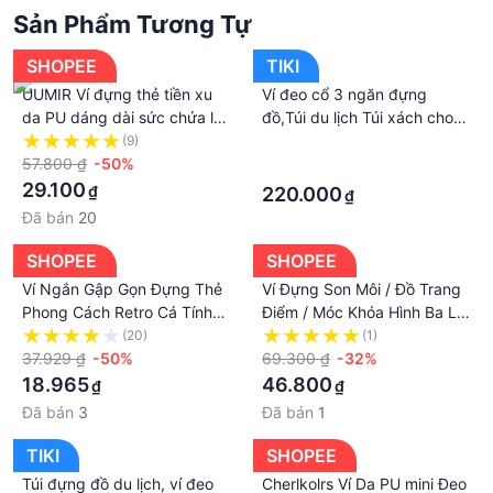
Sản Phẩm Tương Tự
SHOPEE
TIKI
UUMIR Ví đựng thẻ tiền xu
Ví đeo cổ 3 ngăn đựng
da PU dáng dài sức chứa lớn
đồ,Túi du lịch Túi xách cho
thời trang dễ phối đồ dành
nam và nữ
(9)
·
cho nữ
57.800 ₫
-50%
·
29.100
₫
220.000
₫
Đã bán
20
SHOPEE
SHOPEE
Ví Ngắn Gập Gọn Đựng Thẻ
Ví Đựng Son Môi / Đồ Trang
Phong Cách Retro Cá Tính
Điểm / Móc Khóa Hình Ba Lô
Dễ Phối Đồ Cho Nữ 2021 Ốp
Màu Cầu Vồng Cho Nữ
(20)
(1)
37.929 ₫
-50%
69.300 ₫
-32%
18.965
46.800
₫
₫
Đã bán
3
Đã bán
1
TIKI
SHOPEE
Túi đựng đồ du lịch, ví đeo
Cherlkolrs Ví Da PU mini Đeo