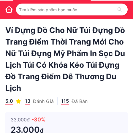
1
/
1
Ví Đựng Đồ Cho Nữ Túi Đựng Đồ
Trang Điểm Thời Trang Mới Cho
Nữ Túi Đựng Mỹ Phẩm In Sọc Du
Lịch Túi Có Khóa Kéo Túi Đựng
Đồ Trang Điểm Dễ Thương Du
Lịch
5.0
13
115
Đánh Giá
Đã Bán
-30%
33.000₫
23.000
₫