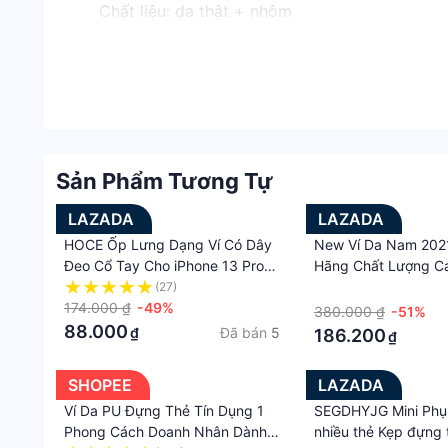
Chất liệu: da thật + nhôm
Lưu ý:
Do các lô sản xuất khác nhau, Chi tiết sản p
Vui lòng cho phép chênh lệch 1-3cm do đo bằ
Do màn hình hiển thị khác nhau và ánh sáng 
Sản Phẩm Tương Tự
LAZADA
LAZADA
HOCE Ốp Lưng Dạng Ví Có Dây
New Ví Da Nam 202
Đeo Cổ Tay Cho iPhone 13 Pro
Hãng Chất Lượng C
Max 11 12 14 Promax 13 Mini XR
Mini Siêu Mỏng, Ví 
(27)
·
XS 7 8 Plus Max Ốp Da Sang
174.000 ₫
-49%
Da Pu Túi Đựng Thẻ
380.000 ₫
-51%
Trọng Có Khe Cắm Thẻ Tín Dụng
2023
88.000
Đã bán
5
₫
186.200
₫
Doanh Nhân Ốp Điện Thoại Di
Động Bỏ Túi Đựng Thẻ
SHOPEE
LAZADA
Ví Da PU Đựng Thẻ Tín Dụng 1
SEGDHYJG Mini Phụ
Phong Cách Doanh Nhân Dành
nhiều thẻ Kẹp đựng 