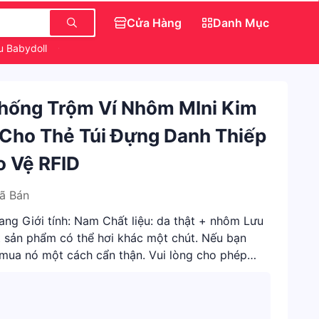
Cửa Hàng
Danh Mục
u Babydoll
Quần Jean Nữ Ngắn
Món Ăn Vặt
Áo Nữ
Chống Trộm Ví Nhôm MIni Kim
 Cho Thẻ Túi Đựng Danh Thiếp
o Vệ RFID
ã Bán
ang Giới tính: Nam Chất liệu: da thật + nhôm Lưu
ết sản phẩm có thể hơi khác một chút. Nếu bạn
g mua nó một cách cẩn thận. Vui lòng cho phép