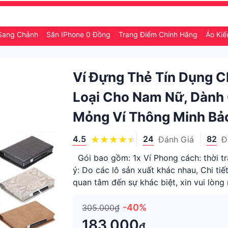
Sang Chảnh
Săn IPhone 0 Đồng
Trang Điểm Chính Hãng
Áo Kiể
Ví Đựng Thẻ Tín Dụng 
Loại Cho Nam Nữ, Dành
Mỏng Ví Thông Minh Bả
4.5
24
82
Đánh Giá
Đ
Gói bao gồm: 1x Ví Phong cách: thời tr
ý: Do các lô sản xuất khác nhau, Chi ti
quan tâm đến sự khác biệt, xin vui lòn
chênh lệ
-40%
305.000₫
183.000
₫