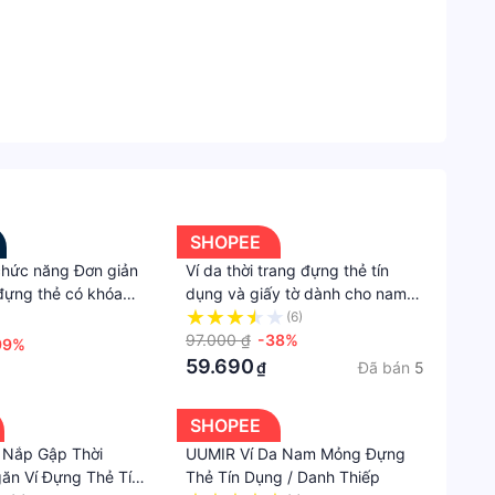
Lazad
 biệt, xin vui lòng mua nó một cách cẩn thận.
Túi
xách
của sản phẩm. Cảm ơn sự thông cảm của bạn.
và
Vali
túi
du
lịch
SHOPEE
hức năng Đơn giản
Ví da thời trang đựng thẻ tín
Túi
 đựng thẻ có khóa
dụng và giấy tờ dành cho nam
xách
 ngắn Thời trang Ví
giới
(6)
nam
 Ví đựng thẻ Túi ví
97.000 ₫
-38%
99%
ữ Kẹp thẻ tín dụng
59.690
Đã bán
5
₫
Ví
SHOPEE
 Nắp Gập Thời
UUMIR Ví Da Nam Mỏng Đựng
ăn Ví Đựng Thẻ Tín
Thẻ Tín Dụng / Danh Thiếp