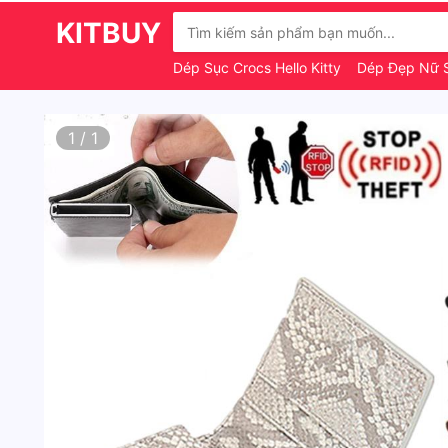
KITBUY
Dép Sục Crocs Hello Kitty
Dép Đẹp Nữ 
1
/
1