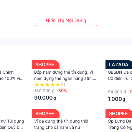
hẩm có thể hơi khác một chút. Nếu bạn quan tâm đến sự khác
ng tay.
khác nhau, hình ảnh có thể không phản ánh màu sắc thực 
SHOPEE
LAZADA
1 Chính
Bóp nam đựng thẻ tín dụng, ví
GBSDN Đa c
ao 100% Ví
nam đựng thẻ ngân hàng atm,
Cổ điển Túi
Nhỏ Nam Ví
name card chống trộm công
kéo Kẹp Tiền
(1)
·
 Tín Dụng
nghệ RFID
180.000 ₫
-50%
đựng tiền xu
84.000 ₫
-
cầm tay Ví n
90.000
₫
1.000
₫
SHOPEE
SHOPEE
 nữ Túi đựng
Ví da đựng thẻ tín dụng thời
Ốp Lưng Da
tiền Quý bà
trang cho cả nam và nữ
Trang Có Ng