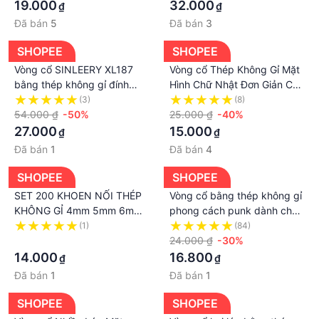
19.000
32.000
₫
₫
Đã bán
5
Đã bán
3
SHOPEE
SHOPEE
Vòng cổ SINLEERY XL187
Vòng cổ Thép Không Gỉ Mặt
bằng thép không gỉ đính
Hình Chữ Nhật Đơn Giản Cho
ngọc trai giả phong cách
Cặp Đôi
(3)
(8)
thời trang
54.000 ₫
-50%
25.000 ₫
-40%
27.000
15.000
₫
₫
Đã bán
1
Đã bán
4
SHOPEE
SHOPEE
SET 200 KHOEN NỐI THÉP
Vòng cổ bằng thép không gỉ
KHÔNG GỈ 4mm 5mm 6mm
phong cách punk dành cho
7mm 8mm 9mm 10mm LÀM
nam và nữ
(1)
(84)
VÒNG TAY VÒNG CỔ
·
24.000 ₫
-30%
511OHILIL
14.000
16.800
₫
₫
Đã bán
1
Đã bán
1
SHOPEE
SHOPEE