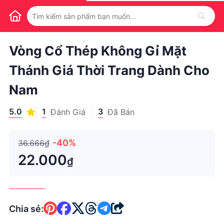
1
/
1
Vòng Cổ Thép Không Gỉ Mặt
Thánh Giá Thời Trang Dành Cho
Nam
5.0
1
3
Đánh Giá
Đã Bán
-40%
36.666₫
22.000
₫
Chia sẻ: