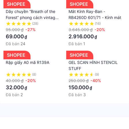
SHOPEE
SHOPEE
Dây chuyền “Breath of the
Mắt Kính Ray-Ban -
Forest” phong cách vintage |
RB4260D 601/71 - Kính mát
Tiệm xanh láa
(28)
(16)
95.000 ₫
-27%
3.645.000 ₫
-20%
69.000
2.916.000
₫
₫
Đã bán
24
Đã bán
1
SHOPEE
SHOPEE
Rập giấy A0 mã R139A
GEL SCAN HÌNH STENCIL
STUFF
(8)
(9)
40.000 ₫
-20%
250.000 ₫
-40%
32.000
150.000
₫
₫
Đã bán
2
Đã bán
3