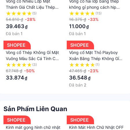
Vòng cổ Nhiều Lớp Mặt
Vòng cổ hai lớp bằng thép
Thánh Giá Chất Liệu Thép
không gỉ phong cách hip
Không Gỉ xc004
hop đơn giản dành cho nam
(5)
(15)
54.810 ₫
-28%
16.375 ₫
-33%
39.463
11.000
₫
₫
Đã bán
1
Đã bán
1
SHOPEE
SHOPEE
Vòng cổ Thép Không Gỉ Mặt
Vòng cổ Mặt Thỏ Playboy
Vuông Màu Sắc Cá Tính Cho
Xoắn Bằng Thép Không Gỉ
Nam
Màu Trắng Thời Trang Cho
(3)
(1)
67.748 ₫
-50%
Nam Và Nữ
47.465 ₫
-23%
33.874
36.548
₫
₫
Đã bán
2
Sản Phẩm Liên Quan
SHOPEE
SHOPEE
Kính mát gọng hình chữ nhật
Kính Mát Hình Chữ Nhật OFF