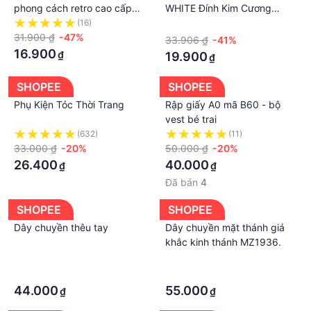
phong cách retro cao cấp
WHITE Đính Kim Cương
2021
Sang Trọng UV400
(16)
·
31.900 ₫
-47%
33.906 ₫
-41%
16.900
₫
19.900
₫
SHOPEE
SHOPEE
Phụ Kiện Tóc Thời Trang
Rập giấy A0 mã B60 - bộ
vest bé trai
(632)
(11)
33.000 ₫
-20%
50.000 ₫
-20%
26.400
40.000
₫
₫
Đã bán
4
SHOPEE
SHOPEE
Dây chuyền thêu tay
Dây chuyền mặt thánh giá
khắc kinh thánh MZ1936.
·
·
·
·
44.000
55.000
₫
₫