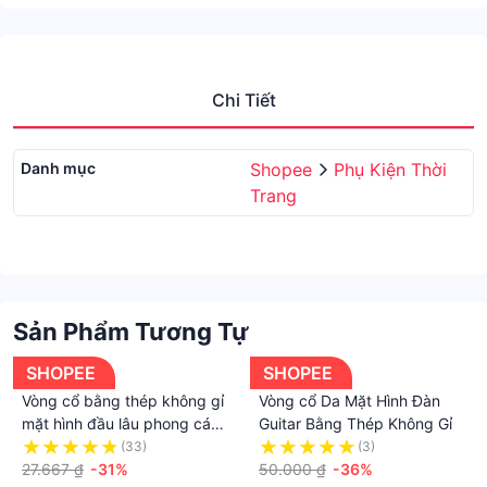
Chi Tiết
Danh mục
Shopee
Phụ Kiện Thời
Trang
Sản Phẩm Tương Tự
SHOPEE
SHOPEE
Vòng cổ bằng thép không gỉ
Vòng cổ Da Mặt Hình Đàn
mặt hình đầu lâu phong cách
Guitar Bằng Thép Không Gỉ
nhạc rock cá tính thời trang
(33)
(3)
Hàn Quốc cho nam 2020
27.667 ₫
-31%
50.000 ₫
-36%