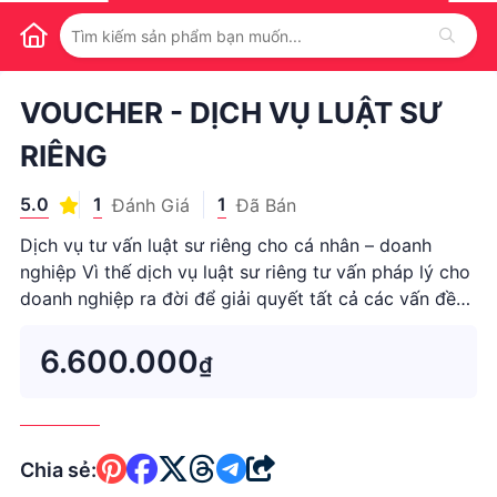
1
/
1
VOUCHER - DỊCH VỤ LUẬT SƯ
RIÊNG
5.0
1
1
Đánh Giá
Đã Bán
Dịch vụ tư vấn luật sư riêng cho cá nhân – doanh
nghiệp Vì thế dịch vụ luật sư riêng tư vấn pháp lý cho
doanh nghiệp ra đời để giải quyết tất cả các vấn đề
đến pháp lý liên quan tới doanh nghiệp, gi...
6.600.000
₫
Chia sẻ: