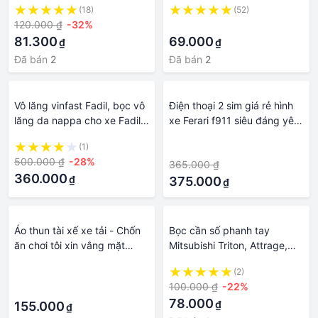
(18)
(52)
Âm Và Cuộc Gọi Cho Xe Hơi
120.000 ₫
-32%
·
81.300
69.000
₫
₫
Đã bán
2
Đã bán
2
Vô lăng vinfast Fadil, bọc vô
Điện thoại 2 sim giá rẻ hình
lăng da nappa cho xe Fadil,
xe Ferari f911 siêu đáng yêu,
bao da ốp vô lăng Vinfast
nghe gọi tốt tặng kèm pin
(1)
·
Fadil, shop gọi lại TV & có
sạc theo máy-Bảo hành 1
500.000 ₫
-28%
365.000 ₫
video HD
năm
360.000
₫
375.000
₫
Áo thun tài xế xe tải - Chốn
Bọc cần số phanh tay
ăn chơi tôi xin vắng mặt
Mitsubishi Triton, Attrage,
riêng chở hàng gọi phát có
Mirage, Outlander số tự
·
(2)
mặt luôn - Áo thun anh em
động bằng da bò thật
100.000 ₫
-22%
·
tài xế xe tải
78.000
₫
155.000
₫