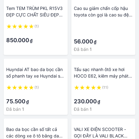
Tem TEM TRÙM PKL R15V3
Cao su giảm chấn cốp hậu
ĐẸP CỰC CHẤT SIÊU ĐẸP
toyota còn gọi là cao su đệm
MẪU MỚI NHẤT HIỆN NAY(
cốp xe toyota, thuộc phụ
(1)
·
CHUYỂN ĐC SANG XE KHÁC
tùng thân Toyota.
·
·
CHỈ CẦN IB HOẶC GỌI MÌNH
850.000
₫
NHÉ
56.000
₫
Đã bán
1
Huyndai AT bao da bọc cần
Tẩu sạc nhanh ôtô xe hơi
số phanh tay xe Huyndai số
HOCO E62, kiêm máy phát
tự động bằng da bò thật,
FM, máy nghe nhạc MP3,
(1)
(11)
shop gọi xác nhận loại xe với
rảnh tay nghe gọi với
·
·
khách
Bluetooth5.0 QC3.0 PD20W
75.500
230.000
₫
₫
Đã bán
1
Đã bán
1
Bao da bọc cần số tất cả
VALI XE ĐIỆN SCOOTER -
các dòng xe ô tô bằng da
GỌI ĐÂY LÀ VALI BLACK