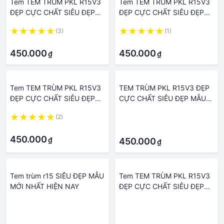
Tem TEM TRÙM PKL R15V3
Tem TEM TRÙM PKL R15V3
ĐẸP CỰC CHẤT SIÊU ĐẸP
ĐẸP CỰC CHẤT SIÊU ĐẸP
MẪU MỚI NHẤT HIỆN NAY(
MẪU MỚI NHẤT HIỆN NAY(
(3)
(1)
CHUYỂN ĐC SANG XE KHÁC
CHUYỂN ĐC SANG XE KHÁC
·
·
CHỈ CẦN IB HOẶC GỌI MÌNH
CHỈ CẦN IB HOẶC GỌI MÌNH
450.000
450.000
₫
₫
NHÉ
NHÉ
Tem TEM TRÙM PKL R15V3
TEM TRÙM PKL R15V3 ĐẸP
ĐẸP CỰC CHẤT SIÊU ĐẸP
CỰC CHẤT SIÊU ĐẸP MẪU
MẪU MỚI NHẤT HIỆN NAY(
MỚI NHẤT HIỆN NAY Te
(2)
·
CHUYỂN ĐC SANG XE KHÁC
·
·
CHỈ CẦN IB HOẶC GỌI MÌNH
450.000
₫
NHÉ
450.000
₫
Tem trùm r15 SIÊU ĐẸP MẪU
Tem TEM TRÙM PKL R15V3
MỚI NHẤT HIỆN NAY
ĐẸP CỰC CHẤT SIÊU ĐẸP
MẪU MỚI NHẤT HIỆN NAY(
·
·
CHUYỂN ĐC SANG XE KHÁC
·
·
CHỈ CẦN IB HOẶC GỌI MÌNH