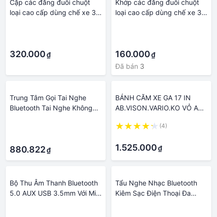
Cặp các đăng đuôi chuột
Khớp các đăng đuôi chuột
loại cao cấp dùng chế xe 3
loại cao cấp dùng chế xe 3
bánh,các loại đầu lỗ
bánh,các loại đầu lỗ
·
·
19mm,đầu đuôi chuột 6 răng
19mm,đầu đuôi chuột 6 răng
·
·
19mm,hoặc gọi 20mm
19mm,hoặc gọi 20mm
320.000
160.000
₫
₫
Đã bán
3
Trung Tâm Gọi Tai Nghe
BÁNH CĂM XE GA 17 IN
Bluetooth Tai Nghe Không
AB.VISON.VARIO.KO VỎ AE
Dây Trên-Đầu Tai Nghe
CỨ ĐẶC HÀNG RỒI SHOP
·
(4)
Chống Ồn Với USB Cho Xe
GỌI LẠI XÁC NHẬN XE GÌ
·
·
Tải Xe Trình Điều Khiển Văn
MỚI GỞI HÀNG
1.525.000
₫
Phòng điện Thoại
880.822
₫
Bộ Thu Âm Thanh Bluetooth
Tẩu Nghe Nhạc Bluetooth
5.0 AUX USB 3.5mm Với Mic
Kiêm Sạc Điện Thoại Đa
Âm Thanh Nổi Không Dây Để
Năng, Nhận Cuộc Gọi Rảnh
·
·
Gọi Cho TV Xe Hơi Máy Tính
Tay Cho Ô Tô Xe Hơi