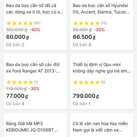
Bao da bọc cần số tất cả
Bao da bọc cần số Hyundai
các dòng xe ô tô, bọc củ số
i10, Accent, Elantra, Tucson,
xe ô tô, ốp da bọc cần số
Santafe số tự động bằng da
(61)
(15)
bằng da bò thật, shop sẽ gọi
bò, shop sẽ gọi lại xác nhận
100.000 ₫
-40%
95.000 ₫
-30%
lại xác nhận
xe
60.000
66.500
₫
₫
Đã bán
2
Đã bán
4
Bao da bọc cần số các đời
Thiết bị định vị Gps mini
xe Ford Ranger AT 2013-
không dây nghe gọi trẻ em
2018 số tự động, ốp da bọc
định vị xe máy ô tô thú cưng
(1)
(5)
cần số Ford Ranger AT shop
siêu nhỏ Minivan N16 Air
110.000 ₫
-30%
·
gọi lại xác nhận
77.000
799.000
₫
₫
Đã bán
4
Đã bán
1
Bảng Giải Mã MP3
Cờ lê vặn nan hoa hay miền
KEBIDUMEI JQ-D106BT
Nam gọi là xiết căm xe
Bluetooth5.0 12V Hỗ Trợ Ghi
Hotssman