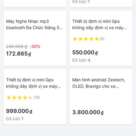
Đã bán
1
Máy Nghe Nhạc mp3
Thiết bị định vị mini Gps
bluetooth Đa Chức Năng 50
không dây định vị xe máy
Hỗ Trợ Gọi Rảnh Tay Cho Xe
thú cưng Nghe gọi trẻ em ô
·
(5)
Hơi
tô Minivan X9N
·
246.950 ₫
-30%
550.000
₫
172.865
₫
Đã bán
4
Thiết bị định vị mini Gps
Màn hình android Zestech,
không dây định vị xe máy
OLED, Bravigo cho xe
thú cưng Nghe gọi trẻ em ô
Mazda 6- GỌI ĐỂ ÉP GIÁ
(16)
·
tô Minivan N19 Air
·
·
999.000
₫
3.800.000
₫
Đã bán
1