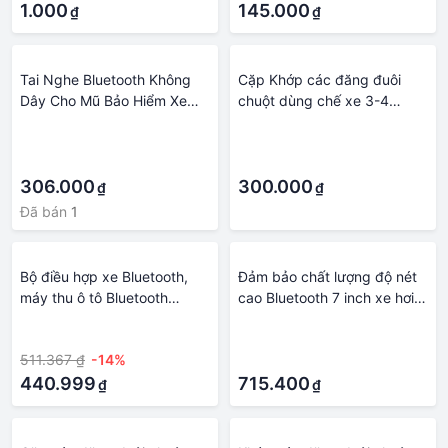
Chống Nhiễu
1.000
hơi/nhà Stereo/tai nghe
145.000
₫
₫
Tai Nghe Bluetooth Không
Cặp Khớp các đăng đuôi
Dây Cho Mũ Bảo Hiểm Xe
chuột dùng chế xe 3-4
Máy Với Micrô Âm Thanh
bánh,và 1 then trượt
·
·
Cuộc Gọi
·
·
306.000
300.000
₫
₫
Đã bán
1
Bộ điều hợp xe Bluetooth,
Đảm bảo chất lượng độ nét
máy thu ô tô Bluetooth
cao Bluetooth 7 inch xe hơi
BT5.0 Cuộc gọi tay, với máy
MP5 máy nghe nhạc FM đảo
·
·
thu âm thanh Bluetooth
chiều ưu tiên gọi điện thoại
511.367 ₫
-14%
·
Audio 3.5mm cho
rảnh tay Máy thẻ MP5 7010
CAR/WIRPCH/Tai nghe âm
440.999
715.400
₫
₫
thanh trong nước