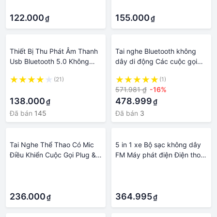
·
·
Hyundai HY-87 (
122.000
155.000
₫
₫
Thiết Bị Thu Phát Âm Thanh
Tai nghe Bluetooth không
Usb Bluetooth 5.0 Không
dây di động Các cuộc gọi
Dây 4 Trong 1 Đa Chức
thoại tai nghe khử tiếng ồn
(21)
(1)
Năng Jack Cắm 3.5mm Cho
Bluetooth 5.0 Pin tốt treo tai
·
571.981 ₫
-16%
Loa, Âmly, Tivi, Máy Tính,
nghe, việc kinh doanh cưỡi,
138.000
478.999
₫
₫
Laptop, Xe Ô Tô, Kết Nối
đi xe đạp giao đồ ăn chuyển
Điện Thoại Nghe Gọi Rảnh
phát nhanh, điều khiển tai
Đã bán
145
Đã bán
3
Tay - Hàng chính hãng
nghe Bluetooth Quà tặng
sinh nhật cho đồng nghiệp,
bạn bè
Tai Nghe Thể Thao Có Mic
5 in 1 xe Bộ sạc không dây
Điều Khiển Cuộc Gọi Plug &
FM Máy phát điện Điện thoại
Play Cho Mũ Bảo Hiểm Xe
xe điện miễn phí gọi điện
·
·
Máy
thoại di động Điện thoại di
·
·
động Điện thoại tương thích
236.000
Bluetooth
364.995
₫
₫