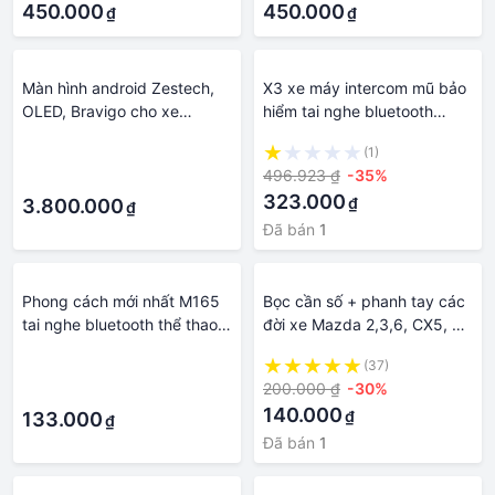
450.000
NHÉ
450.000
₫
₫
Màn hình android Zestech,
X3 xe máy intercom mũ bảo
OLED, Bravigo cho xe
hiểm tai nghe bluetooth
Mazda 3 - GỌI ĐỂ ÉP GIÁ
không dây ip65 chống thấm
·
(1)
nước giảm tiếng ồn tai nghe
496.923 ₫
-35%
·
cuộc gọi rảnh tay loa
323.000
₫
3.800.000
₫
Đã bán
1
Phong cách mới nhất M165
Bọc cần số + phanh tay các
tai nghe bluetooth thể thao
đời xe Mazda 2,3,6, CX5, ốp
không dây gọi xe tai mini
da bọc cần số phanh tay
·
(37)
treo tai nghe nhạc stereo
các dòng xe Mazda
200.000 ₫
-30%
·
140.000
₫
133.000
₫
Đã bán
1