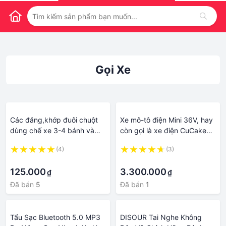
Gọi Xe
Các đăng,khớp đuôi chuột
Xe mô-tô điện Mini 36V, hay
dùng chế xe 3-4 bánh và
còn gọi là xe điện CuCake
các loại khác.đầu lỗ
36V với thiết kế nhỏ gọn, dễ
(4)
(3)
19mm,đầu đuôi chuột 6 răng
thương, tuy nhiên động cơ
·
·
19mm,hoặc gọi 20mm
36V cực mạn
125.000
3.300.000
₫
₫
Đã bán
5
Đã bán
1
Tẩu Sạc Bluetooth 5.0 MP3
DISOUR Tai Nghe Không