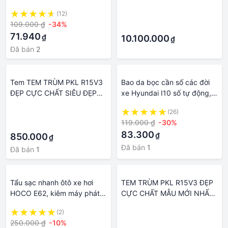
bò tự nhiên 100%, ốp bọc da
PINK, Vali Kiêm Xe Điện
(12)
·
củ số xe ô tô, shop gọi lại tư
Scooter Airwheel SE3S
109.000 ₫
-34%
·
vấn cụ thể
71.940
₫
10.100.000
₫
Đã bán
2
Tem TEM TRÙM PKL R15V3
Bao da bọc cần số các đời
ĐẸP CỰC CHẤT SIÊU ĐẸP
xe Hyundai I10 số tự động,
MẪU MỚI NHẤT HIỆN NAY(
ốp da bọc cần số xe
·
(26)
CHUYỂN ĐC SANG XE KHÁC
Hyundai I10 AT bằng da bò
119.000 ₫
-30%
·
CHỈ CẦN IB HOẶC GỌI MÌNH
thật shop gọi tư vấn
83.300
₫
NHÉ
850.000
₫
Đã bán
1
Đã bán
1
Tẩu sạc nhanh ôtô xe hơi
TEM TRÙM PKL R15V3 ĐẸP
HOCO E62, kiêm máy phát
CỰC CHẤT MẪU MỚI NHẤT
FM, máy nghe nhạc MP3,
HIỆN NAY( CHUYỂN ĐC
(2)
·
rảnh tay nghe gọi với
SANG XE KHÁC CHỈ CẦN IB
250.000 ₫
-10%
·
Bluetooth5.0 QC3.0 PD20W
HOẶC GỌI MÌNH NHÉ