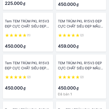
225.000
₫
450.000
₫
Tem TEM TRÙM PKL R15V3
TEM TRÙM PKL R15V3 ĐẸP
ĐẸP CỰC CHẤT SIÊU ĐẸP
CỰC CHẤT SIÊU ĐẸP MẪU
MẪU MỚI NHẤT HIỆN NAY(
MỚI NHẤT HIỆN NAY(
(1)
(2)
CHUYỂN ĐC SANG XE KHÁC
CHUYỂN ĐC SANG XE KHÁC
·
·
CHỈ CẦN IB HOẶC GỌI MÌNH
CHỈ CẦN IB HOẶC GỌI MÌNH
450.000
459.000
₫
₫
NHÉ
NHÉ
Tem TEM TRÙM PKL R15V3
TEM TRÙM PKL R15V3 ĐẸP
ĐẸP CỰC CHẤT SIÊU ĐẸP
CỰC CHẤT SIÊU ĐẸP MẪU
MẪU MỚI NHẤT HIỆN NAY(
MỚI NHẤT HIỆN NAY
(2)
(2)
CHUYỂN ĐC SANG XE KHÁC
·
·
CHỈ CẦN IB HOẶC GỌI MÌNH
450.000
450.000
₫
₫
NHÉ
Đã bán
1