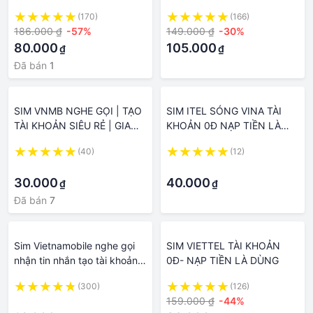
DÙNG
DÙNG
(170)
(166)
186.000 ₫
-57%
149.000 ₫
-30%
80.000
105.000
₫
₫
Đã bán
1
SIM VNMB NGHE GỌI | TẠO
SIM ITEL SÓNG VINA TÀI
TÀI KHOẢN SIÊU RẺ | GIA
KHOẢN 0Đ NẠP TIỀN LÀ
HẠN ĐƯỢC KHÔNG CẦN
DÙNG
(40)
(12)
NẠP TIỀN
·
·
30.000
40.000
₫
₫
Đã bán
7
Sim Vietnamobile nghe gọi
SIM VIETTEL TÀI KHOẢN
nhận tin nhắn tạo tài khoản
0Đ- NẠP TIỀN LÀ DÙNG
tiền gia hạn bình thường giá
(300)
(126)
siêu rẻ
·
159.000 ₫
-44%