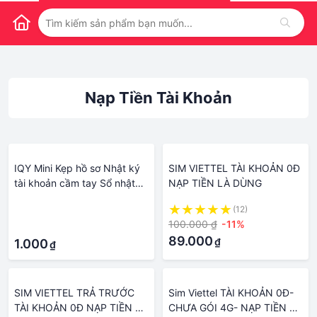
Nạp Tiền Tài Khoản
IQY Mini Kẹp hồ sơ Nhật ký
SIM VIETTEL TÀI KHOẢN 0Đ
tài khoản cầm tay Sổ nhật
NẠP TIỀN LÀ DÙNG
ký Nạp Tiền 3 lỗ Vòng chất
·
(12)
kết dính Máy tính xách tay
100.000 ₫
-11%
·
Bìa Vỏ lá rời Bìa Bìa Album
89.000
₫
ảnh
1.000
₫
SIM VIETTEL TRẢ TRƯỚC
Sim Viettel TÀI KHOẢN 0Đ-
TÀI KHOẢN 0Đ NẠP TIỀN LÀ
CHƯA GÓI 4G- NẠP TIỀN LÀ