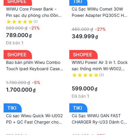
SHOPEE
TIKI
WIWU Core Power Bank -
Củ Sạc WiWu Comet 30W
Pin sạc dự phòng cho Đồng
Power Adapter PQ305C Hỗ
hồ thông minh Ultra Watch
Trợ Sạc Hai Thiết Bị Cùng
(1)
·
Series 8 , Điện thoại , Dung
999.000 ₫
-21%
Lúc, Tích Hợp Chíp Sạc
480.000 ₫
-27%
lượng 10.000 mAh
Thông Minh - Hàng Chính
789.000
₫
349.999
₫
Hãng
Đã bán
1
SHOPEE
SHOPEE
Bao bàn phím Wiwu Combo
WIWU Power Air 3 in 1. Dock
Touch Ipad Keyboard Case
sạc thông minh Wi-W002
được trang bị đèn bàn phím
cho điện thoại, tai nghe và
·
(3)
7 mức độ chính sáng - Hàng
đồng hồ thông minh
·
1.790.000 ₫
-5%
chính hãng
599.000
₫
1.700.000
₫
Đã bán
1
TIKI
TIKI
Củ sạc Wiwu Quick Wi-U002
Củ Sạc WIWU GAN FAST
PD + QC Fast Charger cho
CHARGER Ry-U33 Dành Cho
điện thoại có 2 cổng USB &
Các Dòng Máy Chân Type-
·
·
Type-C hỗ trợ sạc nhanh -
C, Hỗ trợ sạc Nhanh 30W -