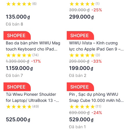
max, Plus, 13 Pro max, 12
Mac Air , Pro M1 , M2 14.2
(6)
(1)
Pro max, 11, Xs Max, Xr cảm
·
inch - 15.6 inch - Hàng
399.000 ₫
-25%
ứng siêu nhậy
Chính Hãng
135.000
299.000
₫
₫
Đã bán
8
SHOPEE
SHOPEE
Bao da bàn phím WIWU Mag
WIWU iVista – Kính cương
touch Keyboard cho IPad
lực cho Apple iPad Gen 9 –
Gen 10 2022 , Pro 11 / 12.9 /
2021 , IPad 7 , 8 , IPad 10.2
(74)
(3)
M1 / M2 , Air 4 / 5 , IPad gen
1.399.000 ₫
-17%
inch , IPadd Air 3 , IPad Pro
299.000 ₫
-33%
9
10.5 in
1.159.000
199.000
₫
₫
Đã bán
7
Đã bán
2
SHOPEE
SHOPEE
Túi Wiwu Pioneer Shoulder
Pin , Sạc dự phòng WIWU
for Laptop/ UltraBook 13 -
Snap Cube 10.000 mAh hỗ
15inch
trợ sạc nhanh không dây ,
(49)
(11)
·
Kèm kệ đỡ cho điện thoại
699.000 ₫
-24%
IPhone
525.000
529.000
₫
₫
Đã bán
1