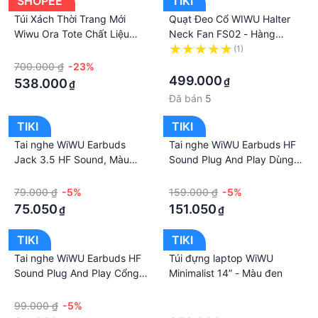
SHOPEE
TIKI
Túi Xách Thời Trang Mới
Quạt Đeo Cổ WIWU Halter
Wiwu Ora Tote Chất Liệu
Neck Fan FS02 - Hàng
Polyester Không Thấm Nước
Chính Hãng
·
(1)
Có Ngăn Đựng Lớn Dành
·
700.000 ₫
-23%
Cho Nữ
499.000
₫
538.000
₫
Đã bán
5
TIKI
TIKI
Tai nghe WiWU Earbuds
Tai nghe WiWU Earbuds HF
Jack 3.5 HF Sound, Màu
Sound Plug And Play Dùng
Trắng - Hàng Chính Hãng
Cho iPhone, Màu Trắng -
·
·
Hàng Chính Hãng
79.000 ₫
-5%
159.000 ₫
-5%
75.050
151.050
₫
₫
TIKI
TIKI
Tai nghe WiWU Earbuds HF
Túi đựng laptop WiWU
Sound Plug And Play Cổng
Minimalist 14” - Màu đen
Type-C , Màu Trắng - Hàng
·
·
Chính Hãng
99.000 ₫
-5%
·