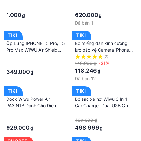
·
·
ĐÈN LED
Bảng Thiết Kế Đa Năng Có
·
·
Thể Điều Chỉnh Theo Ý Muốn
1.000
620.000
₫
₫
- Hàng Chính Hãng
Đã bán
1
TIKI
TIKI
Ốp Lưng IPHONE 15 Pro/ 15
Bộ miếng dán kính cường
Pro Max WIWU Air Shield
lực bảo vệ Camera iPhone
Chống Sốc Tuyệt Đối, Chống
14 Pro / 14 Pro Max hiệu
·
(2)
Bám Vân Tay, Hỗ Trợ Sạc
Wiwu Guard Lens Ring mang
149.999 ₫
-21%
·
Không Dây ZKK-012 - Hàng
lại khả năng chụp hình sắc
118.246
₫
349.000
₫
Chính Hãng
nét full HD - hàng nhập khẩu
Đã bán
12
TIKI
TIKI
Dock Wiwu Power Air
Bộ sạc xe hơi Wiwu 3 In 1
PA3IN1B Dành Cho Điện
Car Charger Dual USB C +
Thoại, Apple Watch, Tai
USB A PC700 cho điện thoại
·
·
Nghe Sạc Không Dây Thông
sạc nhanh, hỗ trợ sạc 3 cổng
·
499.000 ₫
Minh 15W - Hàng Chính
một lúc, thiết kế trong suốt -
929.000
498.999
₫
₫
Hãng
Hàng chính hãng