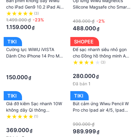
Bàn phím không dây Wiwu
Ốp lưng Wiwu Magnetics
cho iPad Gen9 10.2 iPad Air
Silicone Magsafe cho Smart
10.9 , iPad Pro 11&12.9 kèm
Phone 13 Pro Max, Ốp lưng
(3)
·
trackpad và led phím 7 màu
1.499.000 ₫
-23%
silicone hút nam châm
498.000 ₫
-2%
Magsafe chính hãng
1.159.000
₫
488.000
₫
TIKI
SHOPEE
Cường lực WiWU iVISTA
Đế sạc nhanh siêu nhỏ gọn
Dành Cho iPhone 14 Pro Max
cho Đồng hồ thông minh AW
- hàng chính hãng
7 , 6 , 5 , 4 , SE , Series 1
·
(3)
bản thép chính Hãng WIWU
·
·
M16
280.000
₫
150.000
₫
Đã bán
1
TIKI
TIKI
Giá đỡ kiêm Sạc nhanh 10W
Bút cảm ứng Wiwu Pencil W
không dây Qi thông
Pro cho Ipad air 4/5, Ipad
minh trên xe hơi ô tô hiệu
pro 11 inch, Pro 12.9, Mini 6
(1)
·
WIWU Penguin S5 hỗ trợ sạc
·
chống xước màn hình, hỗ trợ
990.000 ₫
nhanh cho điện thoại đạt
chống tỳ tay - Hàng chính
369.000
₫
989.999
₫
chuẩn Qi, sạc thông minh,
hãng