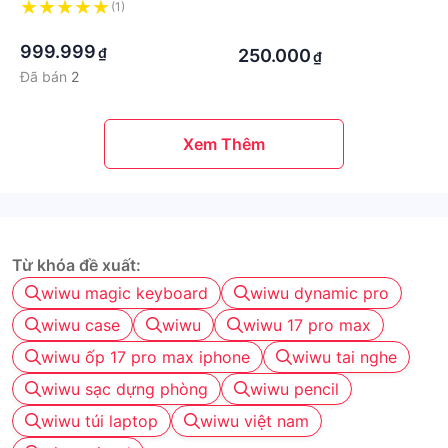
cho iPad Pro / iPhone /
chân type c, với micro tích
(1)
·
Android / màn hình cảm ứng
·
hợp, hỗ trợ gọi điện thoại,
·
các loại / Samsung Huawei
điều khiển nhạc - Hàng
999.999
₫
250.000
₫
Oppo Xiaomi Nokia - Hàng
chính hãng
Đã bán
2
nhập khẩu
Xem Thêm
Từ khóa đề xuất:
wiwu magic keyboard
wiwu dynamic pro
wiwu case
wiwu
wiwu 17 pro max
wiwu ốp 17 pro max iphone
wiwu tai nghe
wiwu sạc dựng phòng
wiwu pencil
wiwu túi laptop
wiwu việt nam