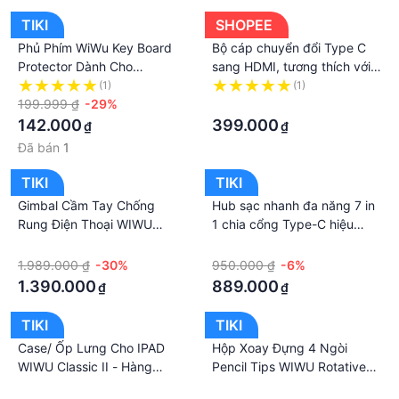
TIKI
SHOPEE
Phủ Phím WiWu Key Board
Bộ cáp chuyển đổi Type C
Protector Dành Cho
sang HDMI, tương thích với
Macbook 13.3 air/ 13.3 pro
Nintendo Switch, PS4, chất
(1)
(1)
Màu Trong Suốt, Chống Bụi,
199.999 ₫
-29%
lượng 4K WiWu X10
·
Chống Thấm, Chống Nước -
142.000
399.000
₫
₫
Hàng Chính Hãng
Đã bán
1
TIKI
TIKI
Gimbal Cầm Tay Chống
Hub sạc nhanh đa năng 7 in
Rung Điện Thoại WIWU
1 chia cổng Type-C hiệu
YUNTENG WI-SE007, 3 Trục
WIWU ALPHA A731HP Ba
·
·
Chống Rung Quay Phim,
Cổng USB 3.0 - Hàng Chính
1.989.000 ₫
-30%
950.000 ₫
-6%
Trang Bị Đèn LED Trợ Sáng -
Hãng
1.390.000
889.000
₫
₫
Hàng Chính Hãng
TIKI
TIKI
Case/ Ốp Lưng Cho IPAD
Hộp Xoay Đựng 4 Ngòi
WIWU Classic II - Hàng
Pencil Tips WIWU Rotative
Chính Hãng
Pen Nib Organizer - Hàng
·
·