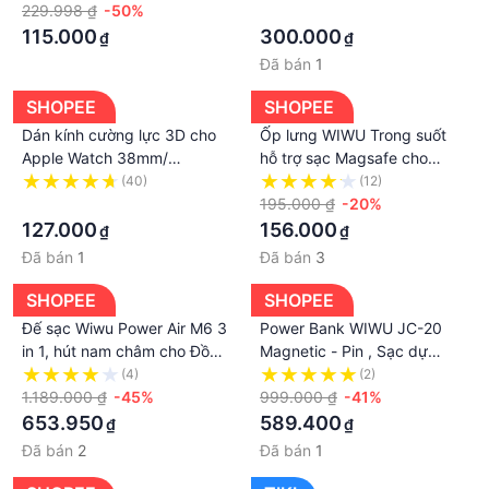
Chính Hãng
229.998 ₫
-50%
·
115.000
300.000
₫
₫
Đã bán
1
SHOPEE
SHOPEE
Dán kính cường lực 3D cho
Ốp lưng WIWU Trong suốt
Apple Watch 38mm/
hỗ trợ sạc Magsafe cho
40mm/42mm/44mm/45mm/49mm/Watch
iPhone 14 Pro, 14 Plus 13, 13
(40)
(12)
Ultra hiệu WIWU full màn
·
Pro, 13 Pro Max viền dẻo
195.000 ₫
-20%
hình chống vỡ cạnh
chống sốc Full Box
127.000
156.000
₫
₫
Đã bán
1
Đã bán
3
SHOPEE
SHOPEE
Đế sạc Wiwu Power Air M6 3
Power Bank WIWU JC-20
in 1, hút nam châm cho Đồng
Magnetic - Pin , Sạc dự
hồ thông mình Watch, Điện
phòng kèm giá đỡ cho Điện
(4)
(2)
thoại 13 Max, Tai nghe
1.189.000 ₫
-45%
thoại , iPhone , sạc không
999.000 ₫
-41%
dây 15W /10.000 mAh
653.950
589.400
₫
₫
Đã bán
2
Đã bán
1