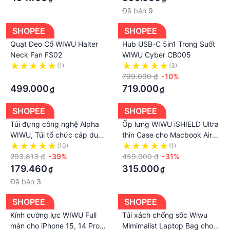
Đã bán
9
SHOPEE
SHOPEE
Quạt Đeo Cổ WIWU Halter
Hub USB-C 5in1 Trong Suốt
Neck Fan FS02
WIWU Cyber CB005
(1)
(3)
·
799.000 ₫
-10%
499.000
719.000
₫
₫
SHOPEE
SHOPEE
Túi đựng công nghệ Alpha
Ốp lưng WIWU iSHIELD Ultra
WIWU, Túi tổ chức cáp du
thin Case cho Macbook Air
lịch không thấm nước, Bộ tổ
M2 13.6 inch / A2681. Nhám
(10)
(1)
chức dung lượng lớn cho
293.813 ₫
-39%
siêu mỏng chống bám vân
459.000 ₫
-31%
Apple Pencil, Ổ cứng, Điện
tay bảo vệ máy
179.460
315.000
₫
₫
thoại, USB, Thẻ SD
Đã bán
3
SHOPEE
SHOPEE
Kính cường lực WIWU Full
Túi xách chống sốc Wiwu
màn cho iPhone 15, 14 Pro
Mimimalist Laptop Bag cho