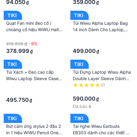
94.050
359.000
₫
₫
TIKI
TIKI
Quạt Fan mini đeo cổ /
Túi Wiwu Alpha Laptop Bag
choàng cổ hiệu WiWU Halter
14 inch Dành Cho Laptop,
Neck Fan FS02 - thổi gió
Macbook Hệ Thống Khóa
·
·
góc 120 độ, không cánh
Cực Kì Chắc Chắn, Chống
416.898 ₫
-9%
·
quạt hạn chế tiếng ồn, hoạt
Nước - Hàng Chính Hãng
378.999
499.000
₫
₫
động lên lên đến 10h - hàng
nhập khẩu
TIKI
TIKI
Túi Xách + Đeo cao cấp
Túi Đựng Laptop Wiwu Alpha
Wiwu Laptop Sleeve Case
Double Layer Sleeve Dành
cho Macbook - Laptop từ 11
cho Laptop, Macbook Air
·
(2)
- 15.6inch
Chống Sốc BẢo vệ 360 Độ -
·
·
Hàng Chính Hãng
590.000
₫
495.750
₫
Đã bán
4
TIKI
TIKI
Bút cảm ứng stylus 2 đầu 2
Tai nghe Wiwu Earbuds
in 1 hiệu WIWU Pencil One
EB303 dành cho các thiết bị