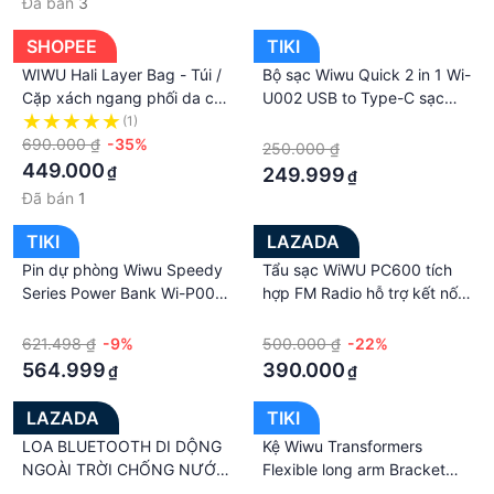
Đã bán
3
công nghệ Gravity đóng mở
tự động - Hàng nhập khẩu
SHOPEE
TIKI
WIWU Hali Layer Bag - Túi /
Bộ sạc Wiwu Quick 2 in 1 Wi-
Cặp xách ngang phối da cao
U002 USB to Type-C sạc
cấp cho Laptop, Macbook
nhanh 20W, có chip thông
(1)
·
14 - 15.6 inch
690.000 ₫
-35%
minh bảo vệ an toàn sạc -
250.000 ₫
Hàng chính hãng
449.000
₫
249.999
₫
Đã bán
1
TIKI
LAZADA
Pin dự phòng Wiwu Speedy
Tẩu sạc WiWU PC600 tích
Series Power Bank Wi-P001
hợp FM Radio hỗ trợ kết nối
cho điện thoại thông minh,
không dây Bluetooth 5.0 cho
·
·
dung lượng pin 20000mAh
ô tô,3 cổng sạc nhanh 36W
621.498 ₫
-9%
500.000 ₫
-22%
với 3 cổng sạc nhanh cho
max
564.999
390.000
₫
₫
điện thoại - Hàng chính hãng
LAZADA
TIKI
LOA BLUETOOTH DI DỘNG
Kệ Wiwu Transformers
NGOÀI TRỜI CHỐNG NƯỚC
Flexible long arm Bracket
WIWU THUNDER P26 KÈM
ZM310 Cho Ipad, Máy Tính