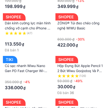
199.000 ₫
400.000 ₫
-13%
Hàng chính hãng
Hàng Chính Hãng
198.999
349.999
₫
₫
SHOPEE
SHOPEE
Dán kính cường lực màn hình
ZÓNG® Túi đeo chéo công
chống vỡ cạnh cho iPhone X
nghệ WIWU Basic
Xs Max 11 12 13 14 Pro Max
(47)
·
14 Plus hiệu Wiwu iVista
·
600.000 ₫
-30%
Super Hardnes
113.550
₫
422.000
₫
Đã bán
1
TIKI
SHOPEE
Củ sạc nhanh Wiwu Nano
Hộp Đựng Bút Apple Pencil 1
Gan PD Fast Charger Wi-
2 Bút Wiwu Goojodoq Và Phụ
U006 cho điện thoại, sạc
Kiện Vừa Cả Ốp Và Bút Trơn
·
(126)
nhanh 30W, có cổng sạc
59.000 ₫
-49%
350.000 ₫
-4%
chân type c - Hàng chính
30.000
₫
336.000
₫
hãng
Đã bán
36
SHOPEE
SHOPEE