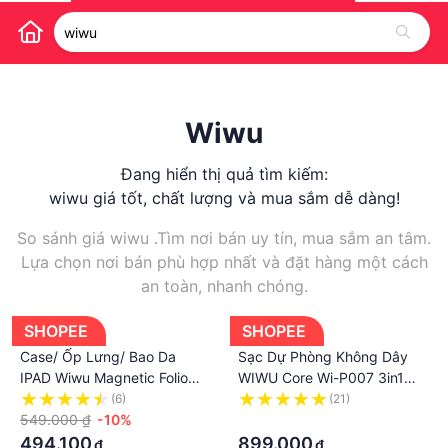
Wiwu
Đang hiển thị quả tìm kiếm:
wiwu giá tốt, chất lượng và mua sắm dễ dàng!
So sánh giá wiwu .Tìm nơi bán uy tín, mua sắm an tâm.
Lựa chọn nơi bán phù hợp nhất và đặt hàng một cách
an toàn, nhanh chóng.
SHOPEE
SHOPEE
Case/ Ốp Lưng/ Bao Da
Sạc Dự Phòng Không Dây
IPAD Wiwu Magnetic Folio
WIWU Core Wi-P007 3in1
Mặt Lưng Trong,Tháo Rời Từ
Cho IPHONE 15W, AW 2.5W,
(6)
(21)
Tính 2in1
549.000 ₫
-10%
Tích Hợp Cáp Sạc, Dung
·
Lượng 10.000mAh
494.100
899.000
₫
₫