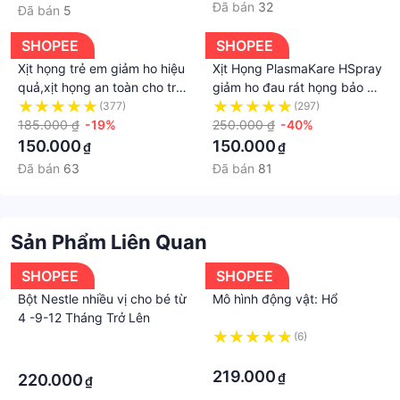
Đã bán
32
Đã bán
5
SHOPEE
SHOPEE
Xịt họng trẻ em giảm ho hiệu
Xịt Họng PlasmaKare HSpray
quả,xịt họng an toàn cho trẻ
giảm ho đau rát họng bảo vệ
từ 6 tháng tuổi, xịt họng
đường hô hấp.Xịt họng cho
(377)
(297)
PlasmaKare HSpray 30ml, vị
185.000 ₫
-19%
bé từ 6 tháng
250.000 ₫
-40%
dưa lưới
tuổi.suckhoechomoinha
150.000
150.000
₫
₫
Đã bán
63
Đã bán
81
Sản Phẩm Liên Quan
SHOPEE
SHOPEE
Bột Nestle nhiều vị cho bé từ
Mô hình động vật: Hổ
4 -9-12 Tháng Trở Lên
·
(6)
·
·
219.000
₫
220.000
₫