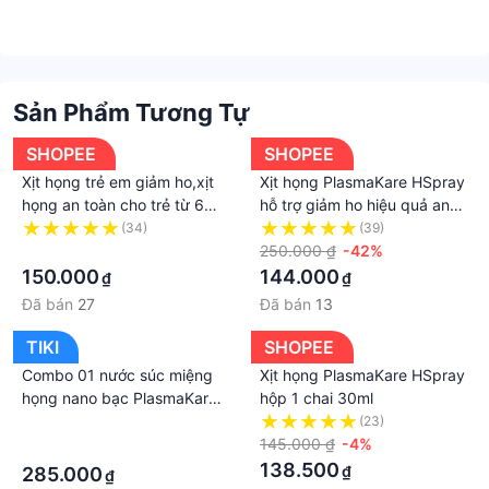
Sản Phẩm Tương Tự
SHOPEE
SHOPEE
Xịt họng trẻ em giảm ho,xịt
Xịt họng PlasmaKare HSpray
họng an toàn cho trẻ từ 6
hỗ trợ giảm ho hiệu quả an
tháng tuổi, xịt họng
toàn cho trẻ từ 6 tháng tuổi
(34)
(39)
PlasmaKare HSpray 30ml, vị
·
Lọ 30ml
250.000 ₫
-42%
dưa lưới
150.000
144.000
₫
₫
Đã bán
27
Đã bán
13
TIKI
SHOPEE
Combo 01 nước súc miệng
Xịt họng PlasmaKare HSpray
họng nano bạc PlasmaKare
hộp 1 chai 30ml
và 01 xịt họng PlasmaKare
·
(23)
Hspray hết ho, đau rát họng,
145.000 ₫
-4%
·
VlÊM họng
138.500
₫
285.000
₫