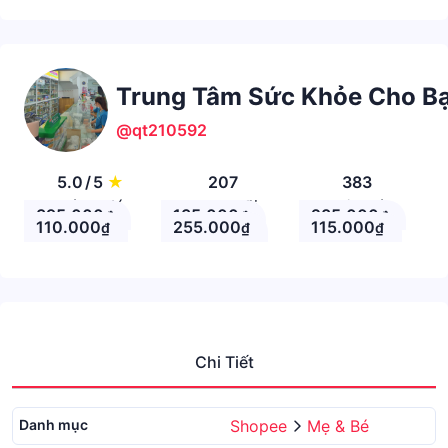
Trung Tâm Sức Khỏe Cho B
@qt210592
5.0
/
5
★
207
383
Đánh giá
Theo Dõi
Nhận xét
395.000
135.000
285.000
₫
₫
₫
110.000
255.000
115.000
₫
₫
₫
Chi Tiết
Danh mục
Shopee
Mẹ & Bé