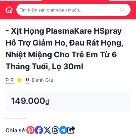
1
/
1
- Xịt Họng PlasmaKare HSpray
Hỗ Trợ Giảm Ho, Đau Rát Họng,
Nhiệt Miệng Cho Trẻ Em Từ 6
Tháng Tuổi, Lọ 30ml
0.0
0
Đánh Giá
149.000
₫
Chia sẻ: