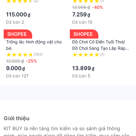
Hoa Cổ Điển Thú Vị Cho Trẻ
(2)
(1)
·
Em
12.098 ₫
-40%
115.000
7.259
₫
₫
Đã bán
2
Đã bán
15
SHOPEE
SHOPEE
Trống lắc hình động vật cho
Đồ Chơi Cổ Điển Tuổi Thơi/
bé.
Đồ Chơi Sáng Tạo Lắp Ráp
Hình Cho Bé
(701)
(7)
12.000 ₫
-25%
·
9.000
13.899
₫
₫
Đã bán
127
Đã bán
5
Giới thiệu
KIT BUY là nền tảng tìm kiếm và so sánh giá thông
minh, giúp người dùng dễ dàng tìm kiếm, mua sắm sản