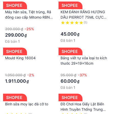
SHOPEE
SHOPEE
Máy hân sữa, Tiệt trùng, Rã
KEM ĐÁNH RĂNG HƯƠNG
đông cao cấp Mitomo RBN-
DÂU PIERROT 75ML CỰC
1B - Hàng chính hãng
AN TOÀN CHO BÉ, HÀNG
·
(1)
NHẬP KHẨU TÂY BAN NHA
·
399.000 ₫
-25%
45.000
₫
299.000
₫
Đã bán
1
Đã bán
1
SHOPEE
SHOPEE
Mould King 16004
Bảng viết tự xóa loại to kích
thước 29x19x16cm
·
·
1.950.000 ₫
-2%
95.000 ₫
-37%
1.911.000
60.000
₫
₫
Đã bán
1
SHOPEE
SHOPEE
Bình sữa moy lạc đà cỡ to
Đồ Chơi Hoa Giấy Lật Biến
Hình Truyền Thống Trung