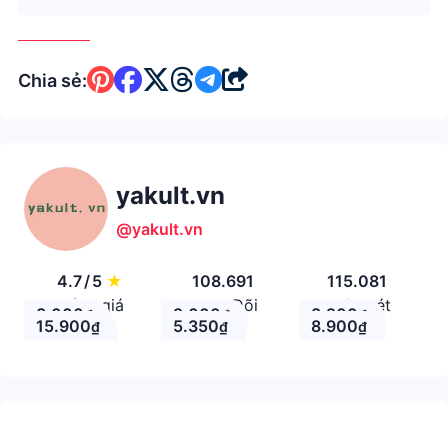
Chia sẻ:
yakult.vn
@yakult.vn
4.7
/
5
★
108.691
115.081
Đánh giá
Theo Dõi
Nhận xét
8.000
9.000
8.900
₫
₫
₫
15.900
5.350
8.900
₫
₫
₫