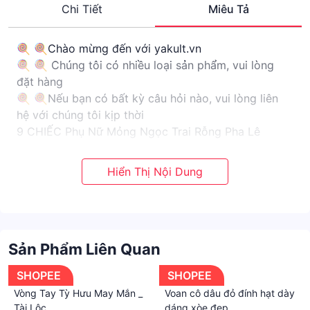
Chi Tiết
Miêu Tả
🍭 🍭Chào mừng đến với yakult.vn
🍭 🍭 Chúng tôi có nhiều loại sản phẩm, vui lòng
đặt hàng
🍭 🍭Nếu bạn có bất kỳ câu hỏi nào, vui lòng liên
hệ với chúng tôi kịp thời
9 CHIẾC Phụ Nữ Mỏng Ngọc Trai Rỗng Pha Lê
Bướm Kim Cương Cao Cấp Knuckle Ring Set
Đặc trưng
-Mỏng, Rỗng, Hình bướm, Kim cương, Cảm giác cao
cấp, Sáng bóng, Tinh tế, Mở đầu
-Với hình cánh bướm, giả ngọc trai và kim cương,
những chiếc nhẫn này có độ sáng bóng và cảm giác
Sản Phẩm Liên Quan
cao cấp.
-Sản phẩm này phù hợp để làm quà tặng, hẹn hò, kỳ
SHOPEE
SHOPEE
nghỉ, du lịch, mua sắm, tiệc tùng, trang phục hàng
Vòng Tay Tỳ Hưu May Mắn _
Voan cô dâu đỏ đính hạt dày
ngày, đi làm, đi học, v.v.
Tài Lộc
dáng xòe đẹp