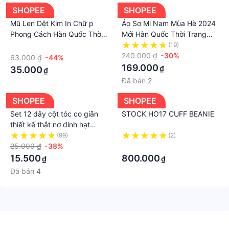
SHOPEE
SHOPEE
Mũ Len Dệt Kim In Chữ p
Áo Sơ Mi Nam Mùa Hè 2024
Phong Cách Hàn Quốc Thời
Mới Hàn Quốc Thời Trang
Trang Thu Đông Cho Nữ
Hawaii, Sơ Mi Tay Ngắn Lụa
·
(19)
Băng
240.000 ₫
-30%
63.000 ₫
-44%
169.000
₫
35.000
₫
Đã bán
2
SHOPEE
SHOPEE
Set 12 dây cột tóc co giãn
STOCK HO17 CUFF BEANIE
thiết kế thắt nơ đính hạt
châu dễ thương
(99)
(2)
25.000 ₫
-38%
·
15.500
800.000
₫
₫
Đã bán
4