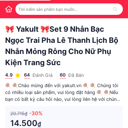
1
/
1
🎀 Yakult 🎀Set 9 Nhẫn Bạc
Ngọc Trai Pha Lê Thanh Lịch Bộ
Nhẫn Mỏng Rỗng Cho Nữ Phụ
Kiện Trang Sức
4.9
64
60
Đánh Giá
Đã Bán
🍭 🍭Chào mừng đến với yakult.vn 🍭 🍭 Chúng tôi
có nhiều loại sản phẩm, vui lòng đặt hàng 🍭 🍭Nếu
bạn có bất kỳ câu hỏi nào, vui lòng liên hệ với chúng
tôi kịp thời 9 CHIẾC Phụ Nữ Mỏng Ngọc Trai Rỗng
Pha Lê Bướm Kim Cương Cao Cấp Knuckle Ring Set
-30%
20.715₫
Đặc trưng -Mỏng, R
14.500
₫