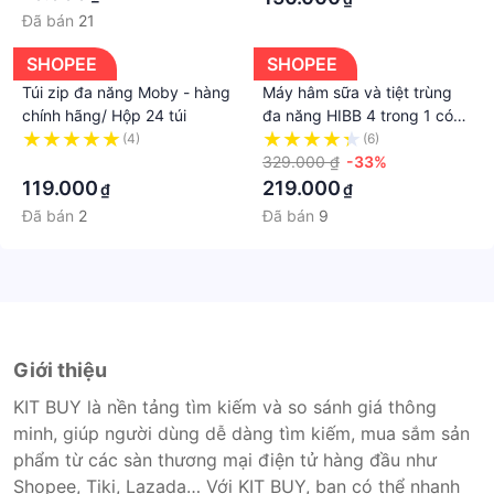
Đã bán
21
SHOPEE
SHOPEE
Túi zip đa năng Moby - hàng
Máy hâm sữa và tiệt trùng
chính hãng/ Hộp 24 túi
đa năng HIBB 4 trong 1 có
đầy đủ tính năng hâm nóng
(4)
(6)
·
hai bình sữa có thể sử dụng
329.000 ₫
-33%
cùng lúc
119.000
219.000
₫
₫
Đã bán
2
Đã bán
9
Giới thiệu
KIT BUY là nền tảng tìm kiếm và so sánh giá thông
minh, giúp người dùng dễ dàng tìm kiếm, mua sắm sản
phẩm từ các sàn thương mại điện tử hàng đầu như
Shopee, Tiki, Lazada… Với KIT BUY, bạn có thể nhanh