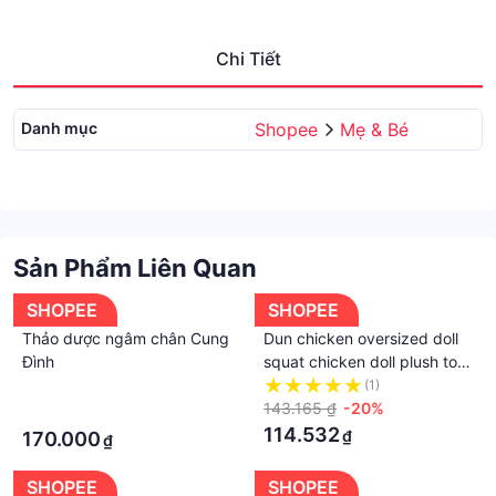
Chi Tiết
Danh mục
Shopee
Mẹ & Bé
Sản Phẩm Liên Quan
SHOPEE
SHOPEE
Thảo dược ngâm chân Cung
Dun chicken oversized doll
Đình
squat chicken doll plush toy
cute pillow doll birthday gift
·
(1)
for boys and girls WL
143.165 ₫
-20%
·
114.532
₫
170.000
₫
SHOPEE
SHOPEE