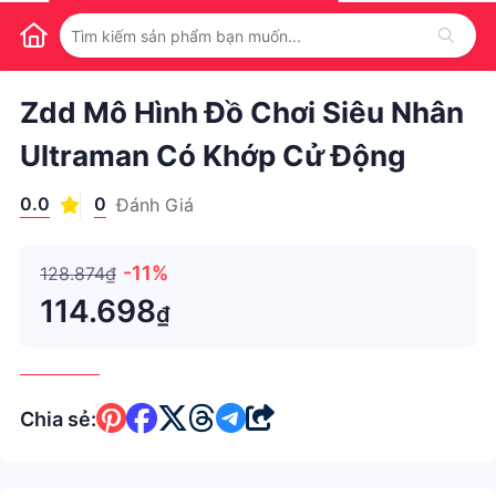
1
/
1
Zdd Mô Hình Đồ Chơi Siêu Nhân
Ultraman Có Khớp Cử Động
0.0
0
Đánh Giá
-11%
128.874₫
114.698
₫
Chia sẻ: