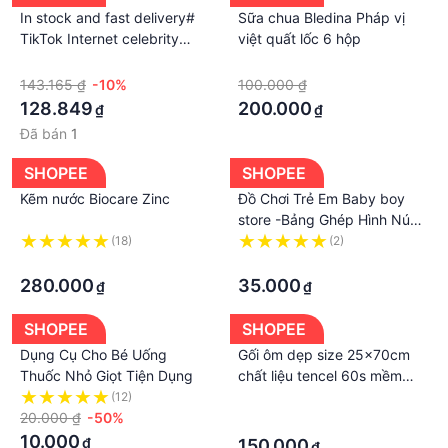
In stock and fast delivery#
Sữa chua Bledina Pháp vị
TikTok Internet celebrity
việt quất lốc 6 hộp
same moving chicken leg
·
·
hat sand carving toy electric
143.165 ₫
-10%
100.000 ₫
chicken leg hat with music
128.849
200.000
₫
₫
dancing jlL
Đã bán
1
SHOPEE
SHOPEE
Kẽm nước Biocare Zinc
Đồ Chơi Trẻ Em Baby boy
store -Bảng Ghép Hình Núm
Gỗ Thông Minh Cho Bé
(18)
(2)
·
·
280.000
35.000
₫
₫
SHOPEE
SHOPEE
Dụng Cụ Cho Bé Uống
Gối ôm dẹp size 25x70cm
Thuốc Nhỏ Giọt Tiện Dụng
chất liệu tencel 60s mềm
mịn phù hợp với bé từ 2-10
(12)
·
20.000 ₫
-50%
tuổi
·
10.000
₫
150.000
₫